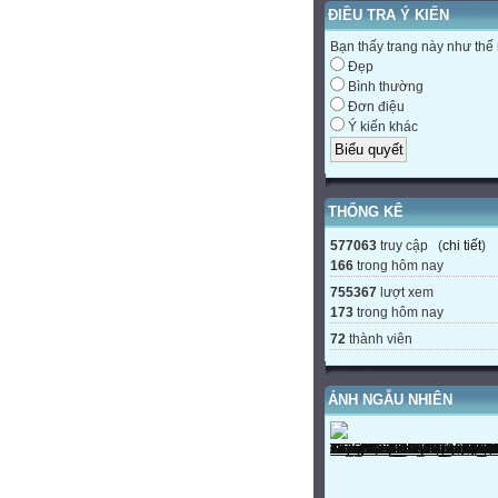
ĐIỀU TRA Ý KIẾN
Bạn thấy trang này như thế
Đẹp
Bình thường
Đơn điệu
Ý kiến khác
THỐNG KÊ
577063
truy cập (
chi tiết
)
166
trong hôm nay
755367
lượt xem
173
trong hôm nay
72
thành viên
ẢNH NGẪU NHIÊN