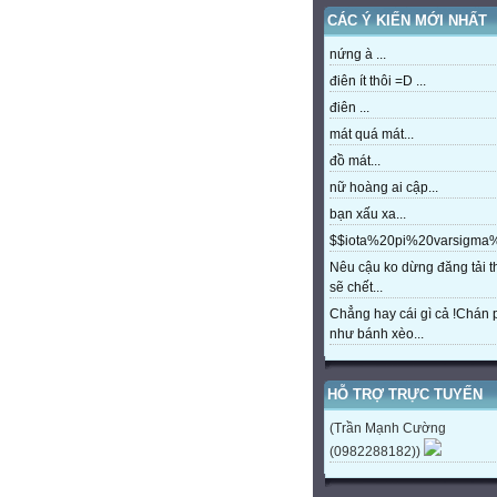
CÁC Ý KIẾN MỚI NHẤT
nứng à ...
điên ít thôi =D ...
điên ...
mát quá mát...
đồ mát...
nữ hoàng ai cập...
bạn xấu xa...
$$iota%20pi%20varsigm
Nêu cậu ko dừng đăng tải t
sẽ chết...
Chẳng hay cái gì cả !Chán
như bánh xèo...
HỖ TRỢ TRỰC TUYẾN
(Trần Mạnh Cường
(0982288182))