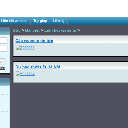
Liên kết website
Trợ giúp
Liên hệ
Gốc
>
Bài viết
>
Liên kết website
>
Các website tin tức
...
Dự báo thới tiết Hà Nội
viên
...