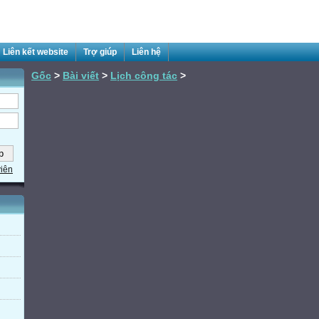
Liên kết website
Trợ giúp
Liên hệ
Gốc
>
Bài viết
>
Lịch công tác
>
viên