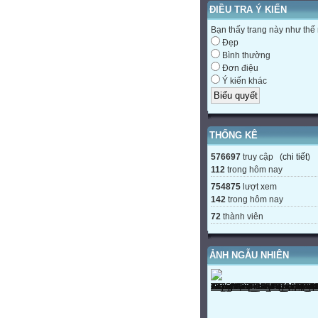
ĐIỀU TRA Ý KIẾN
Bạn thấy trang này như thế
Đẹp
Bình thường
Đơn điệu
Ý kiến khác
THỐNG KÊ
576697
truy cập (
chi tiết
)
112
trong hôm nay
754875
lượt xem
142
trong hôm nay
72
thành viên
ẢNH NGẪU NHIÊN