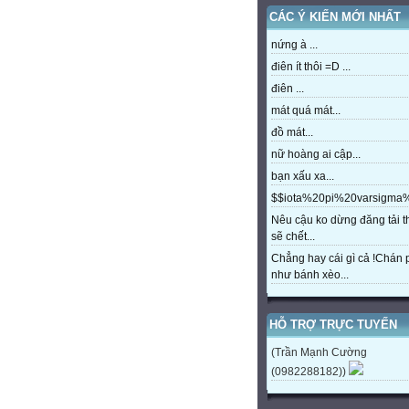
CÁC Ý KIẾN MỚI NHẤT
nứng à ...
điên ít thôi =D ...
điên ...
mát quá mát...
đồ mát...
nữ hoàng ai cập...
bạn xấu xa...
$$iota%20pi%20varsigm
Nêu cậu ko dừng đăng tải t
sẽ chết...
Chẳng hay cái gì cả !Chán
như bánh xèo...
HỖ TRỢ TRỰC TUYẾN
(Trần Mạnh Cường
(0982288182))