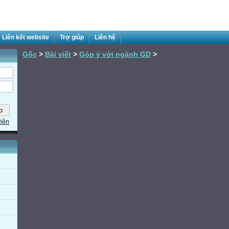
Liên kết website
Trợ giúp
Liên hệ
Gốc
>
Bài viết
>
Góp ý với ngành GD
>
viên