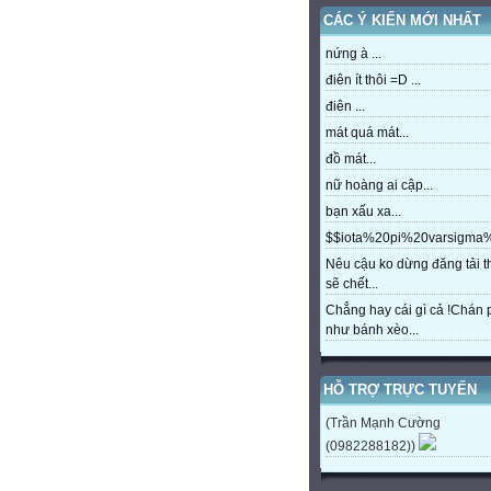
CÁC Ý KIẾN MỚI NHẤT
nứng à ...
điên ít thôi =D ...
điên ...
mát quá mát...
đồ mát...
nữ hoàng ai cập...
bạn xấu xa...
$$iota%20pi%20varsigm
Nêu cậu ko dừng đăng tải t
sẽ chết...
Chẳng hay cái gì cả !Chán
như bánh xèo...
HỖ TRỢ TRỰC TUYẾN
(Trần Mạnh Cường
(0982288182))