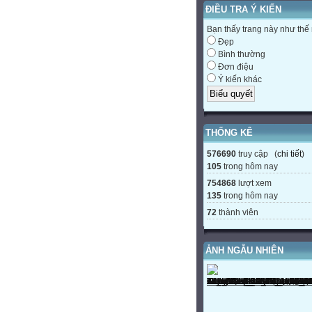
ĐIỀU TRA Ý KIẾN
Bạn thấy trang này như thế
Đẹp
Bình thường
Đơn điệu
Ý kiến khác
THỐNG KÊ
576690
truy cập (
chi tiết
)
105
trong hôm nay
754868
lượt xem
135
trong hôm nay
72
thành viên
ẢNH NGẪU NHIÊN