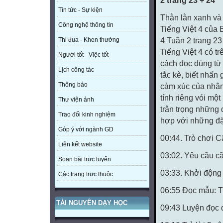
2 trang 23 + 24
Tin tức - Sự kiện
Thằn lằn xanh và 
Công nghệ thông tin
Tiếng Việt 4 của B
4 Tuần 2 trang 23
Thi đua - Khen thưởng
Tiếng Việt 4 có tr
Người tốt - Việc tốt
cách đọc đúng từ
Lịch công tác
tắc kè, biết nhấn
Thông báo
cảm xúc của nhân
tính riêng vói mộ
Thư viện ảnh
trân trọng những
Trao đổi kinh nghiệm
hợp với những đặ
Góp ý với ngành GD
00:44. Trò chơi C
Liên kết website
03:02. Yêu cầu cầ
Soạn bài trực tuyến
03:33. Khởi động
Các trang trực thuộc
06:55 Đọc mẫu: T
TÀI NGUYÊN DẠY HỌC
09:43 Luyện đọc