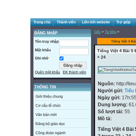
Trang chủ
Thành viên
Liên kết website
Trợ giúp
Gốc
>
Tư liệu
>
ĐĂNG NHẬP
Tên truy nhập
Tiếng Việt 4 Bài
Mật khẩu
Tiếng Việt 4 Bài 5 
+ 24
Ghi nhớ
Quên mật khẩu
ĐK thành viên
Nguồn:
http://ti
THÔNG TIN
Người gửi:
Tiểu
Giới thiệu chung
Ngày gửi:
17h:55
Dung lượng:
61
Cơ cấu tổ chức
Số lượt tải:
55
Văn bản mới
Mô tả:
Đảng bộ giáo dục
Tiếng Việt 4 Bài
Công đoàn ngành