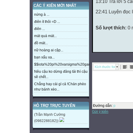
13:10 Trả lời 5 câ
CÁC Ý KIẾN MỚI NHẤT
22:41 Luyện đọc l
nứng à ...
điên ít thôi =D ...
Số lượt thích:
0 
điên ...
mát quá mát...
đồ mát...
nữ hoàng ai cập...
bạn xấu xa...
$$iota%20pi%20varsigma%20gamma%20beta%20eta%20m
Kích thước font
Nêu cậu ko dừng đăng tải thì cậu
sẽ chết...
Chẳng hay cái gì cả !Chán phèo
như bánh xèo...
HỖ TRỢ TRỰC TUYẾN
Đường dẫn
:
p
Gửi ý kiến
(Trần Mạnh Cường
(0982288182))