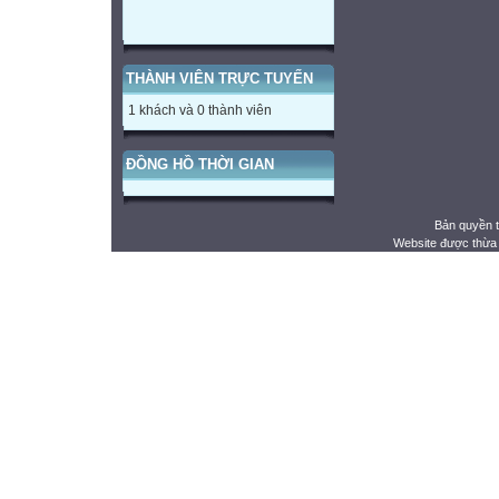
THÀNH VIÊN TRỰC TUYẾN
1 khách và 0 thành viên
ĐỒNG HỒ THỜI GIAN
Bản quyền 
Website được thừa