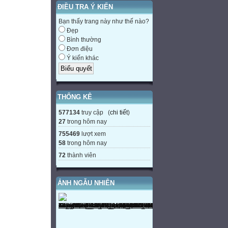
ĐIỀU TRA Ý KIẾN
Bạn thấy trang này như thế nào?
Đẹp
Bình thường
Đơn điệu
Ý kiến khác
THỐNG KÊ
577134
truy cập (
chi tiết
)
27
trong hôm nay
755469
lượt xem
58
trong hôm nay
72
thành viên
ẢNH NGẪU NHIÊN