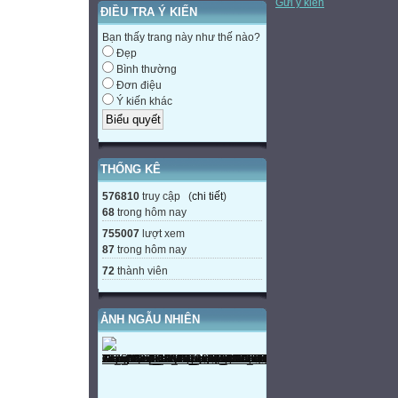
Gửi ý kiến
ĐIỀU TRA Ý KIẾN
Bạn thấy trang này như thế nào?
Đẹp
Bình thường
Đơn điệu
Ý kiến khác
THỐNG KÊ
576810
truy cập (
chi tiết
)
68
trong hôm nay
755007
lượt xem
87
trong hôm nay
72
thành viên
ẢNH NGẪU NHIÊN