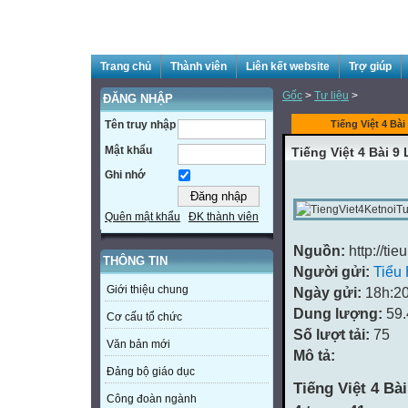
Trang chủ
Thành viên
Liên kết website
Trợ giúp
Gốc
>
Tư liệu
>
ĐĂNG NHẬP
Tên truy nhập
Tiếng Việt 4 Bài 
Mật khẩu
Tiếng Việt 4 Bài 9 
Ghi nhớ
Quên mật khẩu
ĐK thành viên
Nguồn:
http://ti
THÔNG TIN
Người gửi:
Tiểu
Giới thiệu chung
Ngày gửi:
18h:20
Dung lượng:
59
Cơ cấu tổ chức
Số lượt tải:
75
Văn bản mới
Mô tả:
Đảng bộ giáo dục
Tiếng Việt 4 Bài
Công đoàn ngành