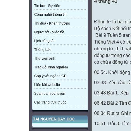
4 trang 41
Tin tức - Sự kiện
Công nghệ thông tin
Động từ là bài gi
Thi đua - Khen thưởng
Bộ sách Kết nối t
Người tốt - Việc tốt
Bài 9 Tuần 5 tra
Lịch công tác
Tiếng Việt 4 có t
những từ chỉ hoạt
Thông báo
động từ trong các
Thư viện ảnh
có chứa động từ 
Trao đổi kinh nghiệm
00:54. Khởi động
Góp ý với ngành GD
03:33. Yêu cầu cầ
Liên kết website
03:48 Bài 1. Xếp
Soạn bài trực tuyến
Các trang trực thuộc
06:42 Bài 2 Tìm 
08:34 Rút ra Ghi
TÀI NGUYÊN DẠY HỌC
10:51 Bài 3. Tìm 