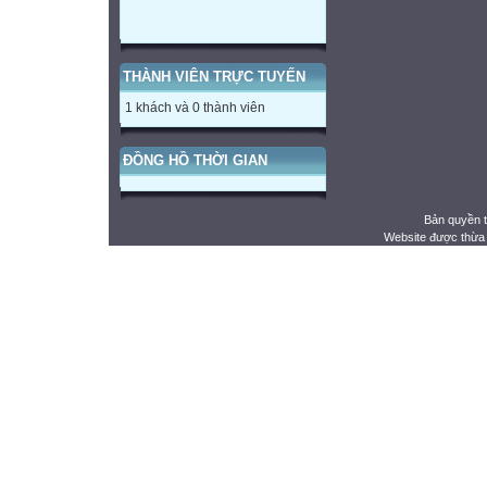
THÀNH VIÊN TRỰC TUYẾN
1 khách và 0 thành viên
ĐỒNG HỒ THỜI GIAN
Bản quyền 
Website được thừa