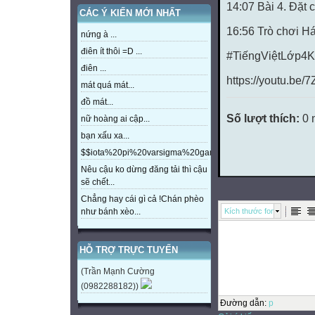
14:07 Bài 4. Đặt 
CÁC Ý KIẾN MỚI NHẤT
16:56 Trò chơi Há
nứng à ...
điên ít thôi =D ...
#TiếngViệtLớp4Kế
điên ...
https://youtu.be
mát quá mát...
đồ mát...
Số lượt thích:
0 
nữ hoàng ai cập...
bạn xấu xa...
$$iota%20pi%20varsigma%20gamma%20beta%20eta%20m
Nêu cậu ko dừng đăng tải thì cậu
sẽ chết...
Chẳng hay cái gì cả !Chán phèo
Kích thước font
như bánh xèo...
HỖ TRỢ TRỰC TUYẾN
(Trần Mạnh Cường
(0982288182))
Đường dẫn
:
p