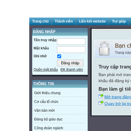
Trang chủ
Thành viên
Liên kết website
Trợ giúp
ĐĂNG NHẬP
Tên truy nhập
Bạn c
Mật khẩu
Trang này
Ghi nhớ
Truy cập tran
Quên mật khẩu
ĐK thành viên
Bạn phải mở tran
khẩu đã đăng ký 
THÔNG TIN
Bạn làm gì ti
Giới thiệu chung
Mở trang đăn
Cơ cấu tổ chức
Quay trở lại t
Văn bản mới
Đảng bộ giáo dục
Công đoàn ngành