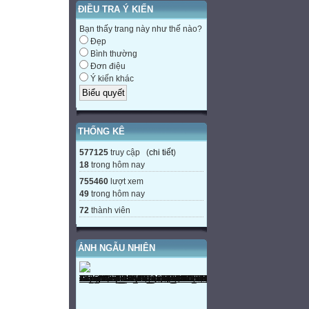
ĐIỀU TRA Ý KIẾN
Bạn thấy trang này như thế nào?
Đẹp
Bình thường
Đơn điệu
Ý kiến khác
THỐNG KÊ
577125
truy cập (
chi tiết
)
18
trong hôm nay
755460
lượt xem
49
trong hôm nay
72
thành viên
ẢNH NGẪU NHIÊN