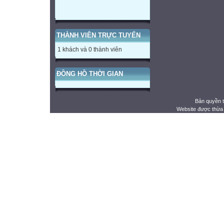
THÀNH VIÊN TRỰC TUYẾN
1 khách và 0 thành viên
ĐỒNG HỒ THỜI GIAN
Bản quyền 
Website được thừa