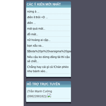
CÁC Ý KIẾN MỚI NHẤT
nứng à ...
điên ít thôi =D ...
điên ...
mát quá mát...
đồ mát...
nữ hoàng ai cập...
bạn xấu xa...
$$iota%20pi%20varsigma%20gamma%20beta%20eta%20m
Nêu cậu ko dừng đăng tải thì cậu
sẽ chết...
Chẳng hay cái gì cả !Chán phèo
như bánh xèo...
HỖ TRỢ TRỰC TUYẾN
(Trần Mạnh Cường
(0982288182))