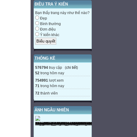
ĐIỀU TRA Ý KIẾN
Bạn thấy trang này như thế nào?
Đẹp
Bình thường
Đơn điệu
Ý kiến khác
THỐNG KÊ
576794
truy cập (
chi tiết
)
52
trong hôm nay
754991
lượt xem
71
trong hôm nay
72
thành viên
ẢNH NGẪU NHIÊN