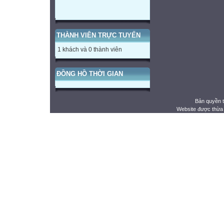
THÀNH VIÊN TRỰC TUYẾN
1 khách và 0 thành viên
ĐỒNG HỒ THỜI GIAN
Bản quyền 
Website được thừa