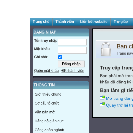
Trang chủ
Thành viên
Liên kết website
Trợ giúp
ĐĂNG NHẬP
Tên truy nhập
Bạn c
Mật khẩu
Trang này
Ghi nhớ
Truy cập tran
Quên mật khẩu
ĐK thành viên
Bạn phải mở tran
khẩu đã đăng ký 
THÔNG TIN
Bạn làm gì ti
Giới thiệu chung
Mở trang đăn
Cơ cấu tổ chức
Quay trở lại t
Văn bản mới
Đảng bộ giáo dục
Công đoàn ngành