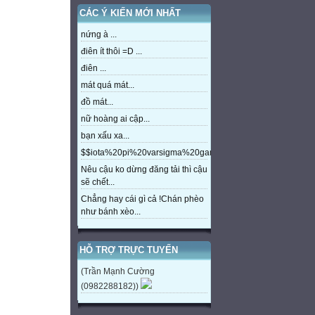
CÁC Ý KIẾN MỚI NHẤT
nứng à ...
điên ít thôi =D ...
điên ...
mát quá mát...
đồ mát...
nữ hoàng ai cập...
bạn xấu xa...
$$iota%20pi%20varsigma%20gamma%20beta%20eta%20m
Nêu cậu ko dừng đăng tải thì cậu
sẽ chết...
Chẳng hay cái gì cả !Chán phèo
như bánh xèo...
HỖ TRỢ TRỰC TUYẾN
(Trần Mạnh Cường
(0982288182))