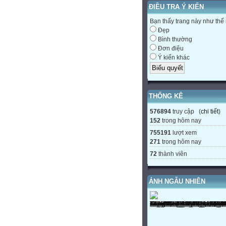
ĐIỀU TRA Ý KIẾN
Bạn thấy trang này như thế
Đẹp
Bình thường
Đơn điệu
Ý kiến khác
THỐNG KÊ
576894
truy cập (
chi tiết
)
152
trong hôm nay
755191
lượt xem
271
trong hôm nay
72
thành viên
ẢNH NGẪU NHIÊN