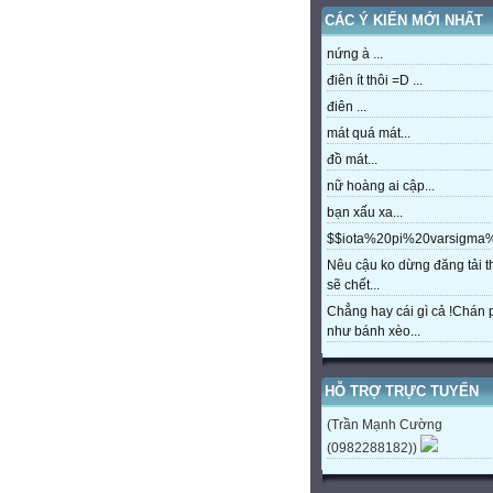
CÁC Ý KIẾN MỚI NHẤT
nứng à ...
điên ít thôi =D ...
điên ...
mát quá mát...
đồ mát...
nữ hoàng ai cập...
bạn xấu xa...
$$iota%20pi%20varsigm
Nêu cậu ko dừng đăng tải t
sẽ chết...
Chẳng hay cái gì cả !Chán
như bánh xèo...
HỖ TRỢ TRỰC TUYẾN
(Trần Mạnh Cường
(0982288182))