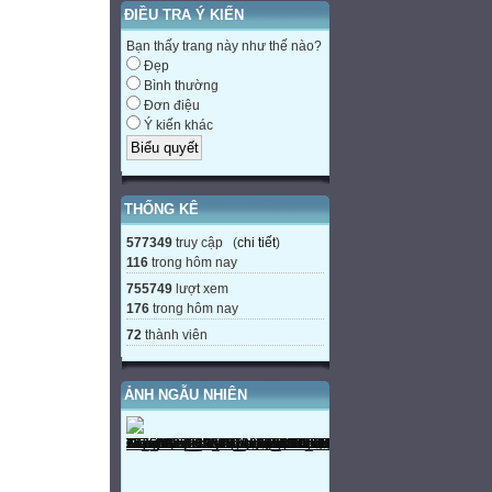
ĐIỀU TRA Ý KIẾN
Bạn thấy trang này như thế nào?
Đẹp
Bình thường
Đơn điệu
Ý kiến khác
THỐNG KÊ
577349
truy cập (
chi tiết
)
116
trong hôm nay
755749
lượt xem
176
trong hôm nay
72
thành viên
ẢNH NGẪU NHIÊN