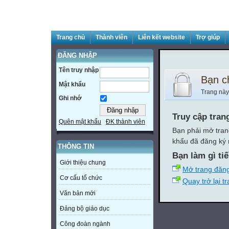
Trang chủ
Thành viên
Liên kết website
Trợ giúp
ĐĂNG NHẬP
Tên truy nhập
Bạn c
Mật khẩu
Trang này
Ghi nhớ
Truy cập tran
Quên mật khẩu
ĐK thành viên
Bạn phải mở tran
khẩu đã đăng ký 
THÔNG TIN
Bạn làm gì ti
Giới thiệu chung
Mở trang đăn
Cơ cấu tổ chức
Quay trở lại t
Văn bản mới
Đảng bộ giáo dục
Công đoàn ngành