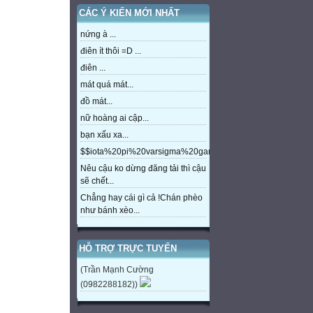
CÁC Ý KIẾN MỚI NHẤT
nứng à ...
điên ít thôi =D ...
điên ...
mát quá mát...
đồ mát...
nữ hoàng ai cập...
bạn xấu xa...
$$iota%20pi%20varsigma%20gamma%20beta%20eta%20m
Nêu cậu ko dừng đăng tải thì cậu
sẽ chết...
Chẳng hay cái gì cả !Chán phèo
như bánh xèo...
HỖ TRỢ TRỰC TUYẾN
(Trần Mạnh Cường
(0982288182))