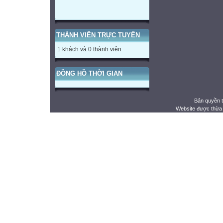
THÀNH VIÊN TRỰC TUYẾN
1 khách và 0 thành viên
ĐỒNG HỒ THỜI GIAN
Bản quyền 
Website được thừa