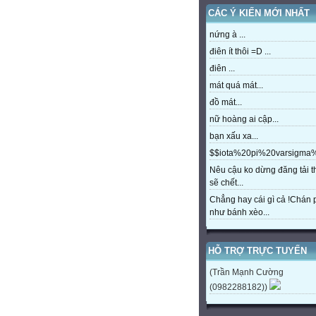
CÁC Ý KIẾN MỚI NHẤT
nứng à ...
điên ít thôi =D ...
điên ...
mát quá mát...
đồ mát...
nữ hoàng ai cập...
bạn xấu xa...
$$iota%20pi%20varsigm
Nêu cậu ko dừng đăng tải t
sẽ chết...
Chẳng hay cái gì cả !Chán
như bánh xèo...
HỖ TRỢ TRỰC TUYẾN
(Trần Mạnh Cường
(0982288182))