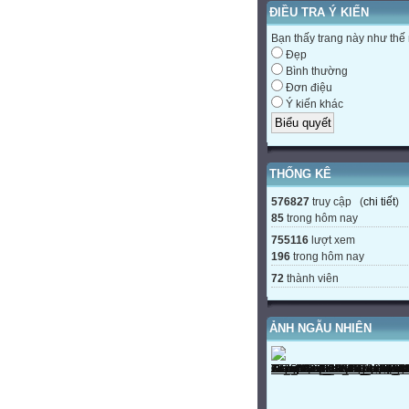
ĐIỀU TRA Ý KIẾN
Bạn thấy trang này như thế
Đẹp
Bình thường
Đơn điệu
Ý kiến khác
THỐNG KÊ
576827
truy cập (
chi tiết
)
85
trong hôm nay
755116
lượt xem
196
trong hôm nay
72
thành viên
ẢNH NGẪU NHIÊN