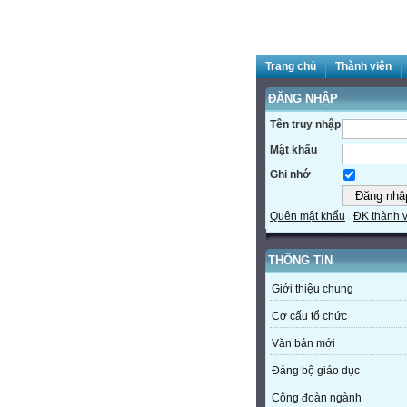
Trang chủ
Thành viên
ĐĂNG NHẬP
Tên truy nhập
Mật khẩu
Ghi nhớ
Quên mật khẩu
ĐK thành 
THÔNG TIN
Giới thiệu chung
Cơ cấu tổ chức
Văn bản mới
Đảng bộ giáo dục
Công đoàn ngành