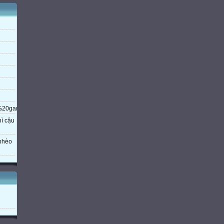
a%20gamma%20beta%20eta%20mu%20lambda%20phi$$...
hì cậu
 phèo