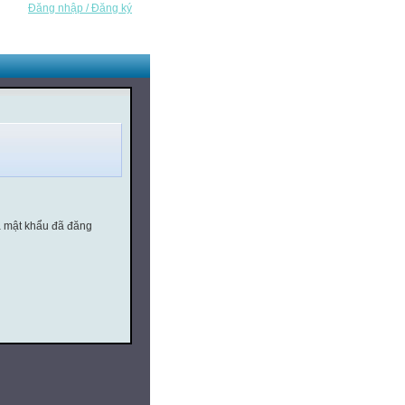
Đăng nhập / Đăng ký
à mật khẩu đã đăng