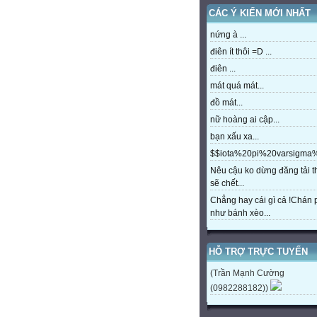
CÁC Ý KIẾN MỚI NHẤT
nứng à ...
điên ít thôi =D ...
điên ...
mát quá mát...
đồ mát...
nữ hoàng ai cập...
bạn xấu xa...
$$iota%20pi%20varsigm
Nêu cậu ko dừng đăng tải t
sẽ chết...
Chẳng hay cái gì cả !Chán
như bánh xèo...
HỖ TRỢ TRỰC TUYẾN
(Trần Mạnh Cường
(0982288182))