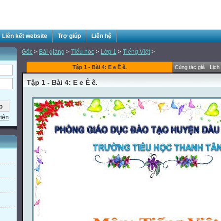
Liên kết website
Trợ giúp
Liên hệ
Gốc
>
Bài giảng
>
Tiểu học
>
Lớp 1
>
Tiếng Việt
>
Tập 1 - Bài 4: E e Ê ê.
Cùng tác giả
Lịch
Tập 1 - Bài 4: E e Ê ê.
viên