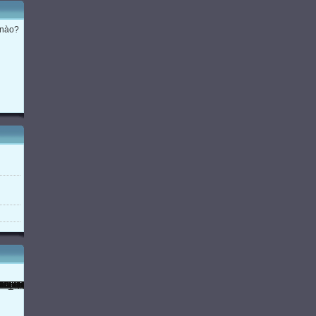
b
 nào?
ê
bế
bè
bé
bế
2
Đọc
e
b
ê
e
b
bế