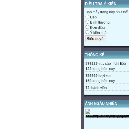
ĐIỀU TRA Ý KIẾN
Bạn thấy trang này như thế
Đẹp
Bình thường
Đơn điệu
Ý kiến khác
THỐNG KÊ
577229
truy cập (
chi tiết
)
122
trong hôm nay
755569
lượt xem
158
trong hôm nay
72
thành viên
ẢNH NGẪU NHIÊN