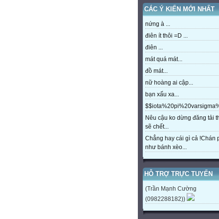
CÁC Ý KIẾN MỚI NHẤT
nứng à ...
điên ít thôi =D ...
điên ...
mát quá mát...
đồ mát...
nữ hoàng ai cập...
bạn xấu xa...
$$iota%20pi%20varsigm
Nêu cậu ko dừng đăng tải t
sẽ chết...
Chẳng hay cái gì cả !Chán
như bánh xèo...
HỖ TRỢ TRỰC TUYẾN
(Trần Mạnh Cường
(0982288182))