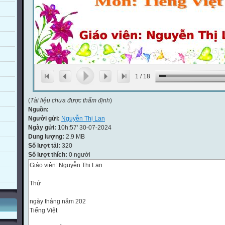
1
/
18
(
Tài liệu chưa được thẩm định
)
Nguồn:
Người gửi:
Nguyễn Thị Lan
Ngày gửi:
10h:57' 30-07-2024
Dung lượng:
2.9 MB
Số lượt tải:
320
Số lượt thích:
0 người
Giáo viên: Nguyễn Thị Lan
Thứ
ngày tháng năm 202
Tiếng Việt