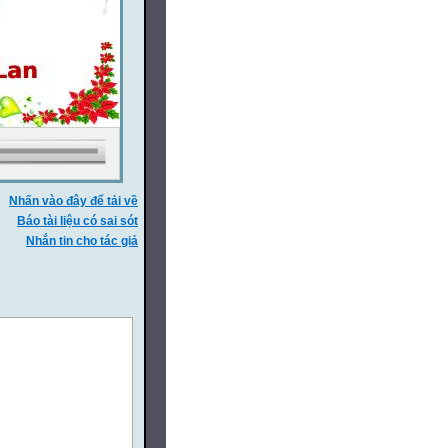
Nhấn vào đây để tải về
Báo tài liệu có sai sót
Nhắn tin cho tác giả