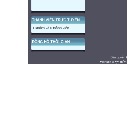
THÀNH VIÊN TRỰC TUYẾN
1 khách và 0 thành viên
ĐỒNG HỒ THỜI GIAN
Bản quyền 
Website được thừa