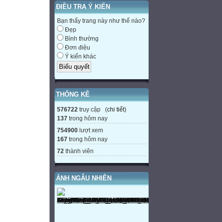
ĐIỀU TRA Ý KIẾN
Bạn thấy trang này như thế nào?
Đẹp
Bình thường
Đơn điệu
Ý kiến khác
THỐNG KÊ
576722
truy cập (
chi tiết
)
137
trong hôm nay
754900
lượt xem
167
trong hôm nay
72
thành viên
ẢNH NGẪU NHIÊN