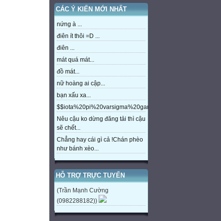
CÁC Ý KIẾN MỚI NHẤT
nứng à ...
điên ít thôi =D ...
điên ...
mát quá mát...
đồ mát...
nữ hoàng ai cập...
bạn xấu xa...
$$iota%20pi%20varsigma%20gamma%20beta%20eta%20m
Nêu cậu ko dừng đăng tải thì cậu
sẽ chết...
Chẳng hay cái gì cả !Chán phèo
như bánh xèo...
HỖ TRỢ TRỰC TUYẾN
(Trần Mạnh Cường
(0982288182))