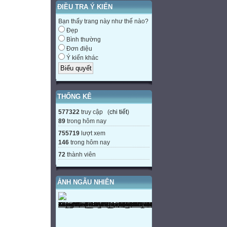
ĐIỀU TRA Ý KIẾN
Bạn thấy trang này như thế nào?
Đẹp
Bình thường
Đơn điệu
Ý kiến khác
THỐNG KÊ
577322
truy cập (
chi tiết
)
89
trong hôm nay
755719
lượt xem
146
trong hôm nay
72
thành viên
ẢNH NGẪU NHIÊN