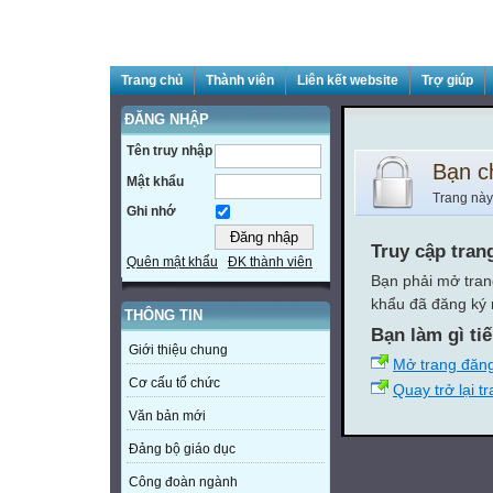
Trang chủ
Thành viên
Liên kết website
Trợ giúp
ĐĂNG NHẬP
Tên truy nhập
Bạn c
Mật khẩu
Trang này
Ghi nhớ
Truy cập tran
Quên mật khẩu
ĐK thành viên
Bạn phải mở tran
khẩu đã đăng ký 
THÔNG TIN
Bạn làm gì ti
Giới thiệu chung
Mở trang đăn
Cơ cấu tổ chức
Quay trở lại t
Văn bản mới
Đảng bộ giáo dục
Công đoàn ngành