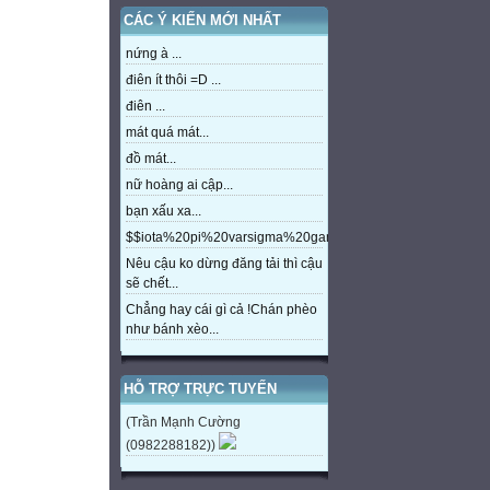
CÁC Ý KIẾN MỚI NHẤT
nứng à ...
điên ít thôi =D ...
điên ...
mát quá mát...
đồ mát...
nữ hoàng ai cập...
bạn xấu xa...
$$iota%20pi%20varsigma%20gamma%20beta%20eta%20m
Nêu cậu ko dừng đăng tải thì cậu
sẽ chết...
Chẳng hay cái gì cả !Chán phèo
như bánh xèo...
HỖ TRỢ TRỰC TUYẾN
(Trần Mạnh Cường
(0982288182))