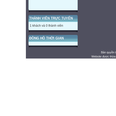
THÀNH VIÊN TRỰC TUYẾN
1 khách và 0 thành viên
ĐỒNG HỒ THỜI GIAN
Bản quyền 
Website được thừa