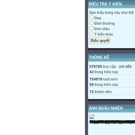
ĐIỀU TRA Ý KIẾN
Bạn thấy trang này như thế
Đẹp
Bình thường
Đơn điệu
Ý kiến khác
THỐNG KÊ
576785
truy cập (
chi tiết
)
43
trong hôm nay
754979
lượt xem
59
trong hôm nay
72
thành viên
ẢNH NGẪU NHIÊN