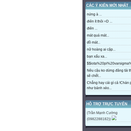
CÁC Ý KIẾN MỚI NHẤT
nứng à ...
điên ít thôi =D ...
điên ...
mát quá mát...
đồ mát...
nữ hoàng ai cập...
bạn xấu xa...
$$iota%20pi%20varsigm
Nêu cậu ko dừng đăng tải t
sẽ chết...
Chẳng hay cái gì cả !Chán
như bánh xèo...
HỖ TRỢ TRỰC TUYẾN
(Trần Mạnh Cường
(0982288182))