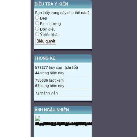
ĐIỀU TRA Ý KIẾN
3 Đọc
Bạn thấy trang này như thế nào?
Đẹp
ng
Bình thường
Đơn điệu
ng h
Ý kiến khác
e
h
nghé
THỐNG KÊ
ng ngh
577277
truy cập (
chi tiết
)
44
trong hôm nay
ng ng
755636
lượt xem
ng ngh
63
trong hôm nay
ngã
72
thành viên
ng ngủ
ng ng
ẢNH NGẪU NHIÊN
nghĩ
he hé
ự
h