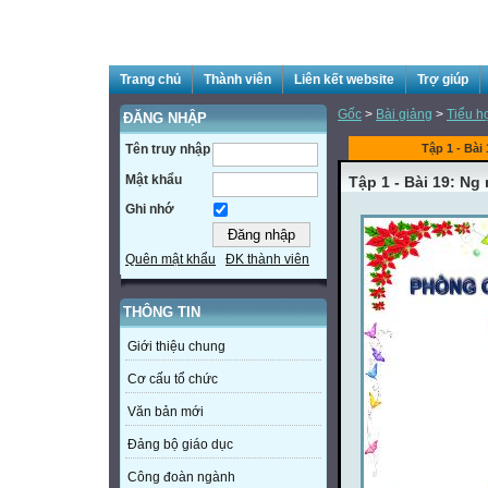
Trang chủ
Thành viên
Liên kết website
Trợ giúp
Gốc
>
Bài giảng
>
Tiểu h
ĐĂNG NHẬP
Tên truy nhập
Tập 1 - Bài
Mật khẩu
Tập 1 - Bài 19: Ng
Ghi nhớ
Quên mật khẩu
ĐK thành viên
THÔNG TIN
Giới thiệu chung
Cơ cấu tổ chức
Văn bản mới
Đảng bộ giáo dục
Công đoàn ngành