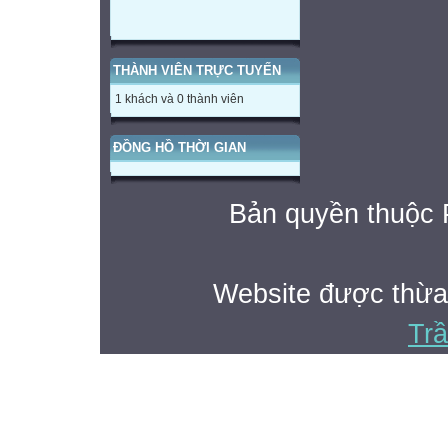
n
g
THÀNH VIÊN TRỰC TUYẾN
ng o
1 khách và 0 thành viên
ngõ
ĐỒNG HỒ THỜI GIAN
3 Đọc
ng
Bản quyền thuộc
ng h
e
h
Website được thừa
nghé
Tr
ng ngh
ng ng
ng ngh
ngã
ng ngủ