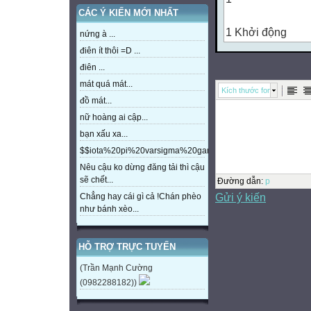
CÁC Ý KIẾN MỚI NHẤT
1 Khởi động
nứng à ...
điên ít thôi =D ...
Bài
điên ...
mát quá mát...
Kích thước font
19
đồ mát...
nữ hoàng ai cập...
Ng ng Ngh
bạn xấu xa...
ngh
$$iota%20pi%20varsigma%20gamma%20beta%20eta%20m
Nêu cậu ko dừng đăng tải thì cậu
sẽ chết...
2 Nhận biết
Đường dẫn
:
p
Gửi ý kiến
Chẳng hay cái gì cả !Chán phèo
như bánh xèo...
Nghe theo mẹ ra 
HỖ TRỢ TRỰC TUYẾN
n
g
(Trần Mạnh Cường
ng o
(0982288182))
ngõ