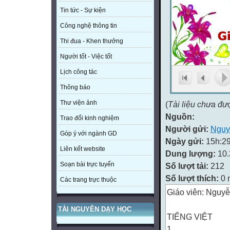
Tin tức - Sự kiện
Công nghệ thông tin
Thi đua - Khen thưởng
Người tốt - Việc tốt
Lịch công tác
Thông báo
Thư viện ảnh
(
Tài liệu chưa đư
Nguồn:
Trao đổi kinh nghiệm
Người gửi:
Nguy
Góp ý với ngành GD
Ngày gửi:
15h:29
Liên kết website
Dung lượng:
10
Soạn bài trực tuyến
Số lượt tải:
212
Số lượt thích:
0 
Các trang trực thuộc
Giáo viên: Nguyễ
TÀI NGUYÊN DẠY HỌC
TIẾNG VIỆT
1