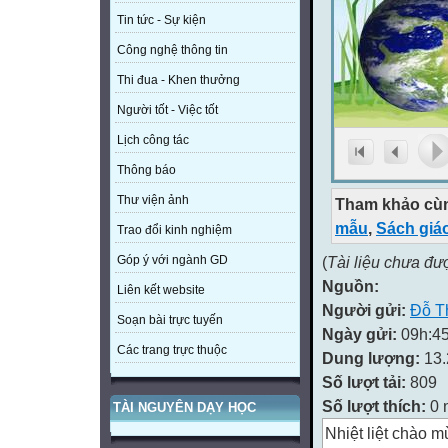
Tin tức - Sự kiện
Công nghệ thông tin
Thi đua - Khen thưởng
Người tốt - Việc tốt
Lịch công tác
Thông báo
Thư viện ảnh
Tham khảo cùn
mẫu
,
Sách giá
Trao đổi kinh nghiệm
(
Tài liệu chưa đư
Góp ý với ngành GD
Nguồn:
Liên kết website
Người gửi:
Đỗ T
Soạn bài trực tuyến
Ngày gửi:
09h:45
Các trang trực thuộc
Dung lượng:
13
Số lượt tải:
809
Số lượt thích:
0 
TÀI NGUYÊN DẠY HỌC
Nhiệt liệt chào 