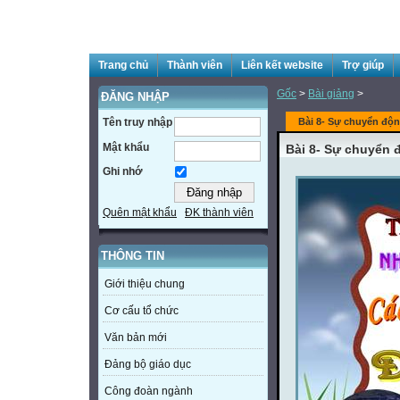
Trang chủ
Thành viên
Liên kết website
Trợ giúp
Gốc
>
Bài giảng
>
ĐĂNG NHẬP
Tên truy nhập
Bài 8- Sự chuyển độn
Mật khẩu
Bài 8- Sự chuyển đ
Ghi nhớ
Quên mật khẩu
ĐK thành viên
THÔNG TIN
Giới thiệu chung
Cơ cấu tổ chức
Văn bản mới
Đảng bộ giáo dục
Công đoàn ngành