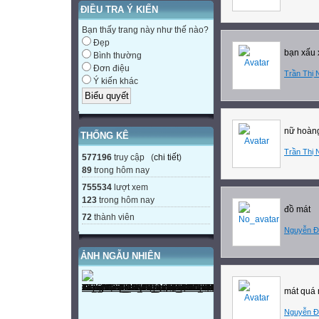
ĐIỀU TRA Ý KIẾN
Thu Phân
21 - 3
Bạn thấy trang này như thế nào?
Đẹp
Xuân Phân
bạn xấu 
Bình thường
22 - 6
Đơn điệu
Trần Thị 
Hạ Chí
Ý kiến khác
Thời gian Trái Đ
Độ nghiêng và hư
trong khi chuyển
nữ hoàng
THỐNG KÊ
1. SỰ CHUYỂN 
Trần Thị 
577196
truy cập (
chi tiết
)
Trái Đất chuyển 
89
trong hôm nay
tròn.
755534
lượt xem
- Hướng chuyển 
123
trong hôm nay
đồ mát
Thời gian Trái Đ
72
thành viên
Nguyễn Đ
giờ.
- Trong khi chuyể
ẢNH NGẪU NHIÊN
nào cũng giữ ngu
Đó là sự chuyển đ
mát quá 
2. HIỆN TƯỢNG
Nguyễn Đ