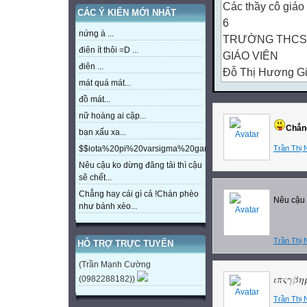
Các thầy cô giáo 
CÁC Ý KIẾN MỚI NHẤT
6
nứng à ...
TRƯỜNG THCS
điên ít thôi =D ...
GIÁO VIÊN
điên ...
Đỗ Thị Hương G
mát quá mát...
Kiểm tra bài cũ: 
đồ mát...
Sự chuyển động c
nữ hoàng ai cập...
Hướng chuyển độ
Chẳng
bạn xấu xa...
22 - 12
Trần Thị 
$$iota%20pi%20varsigma%20gamma%20beta%20eta%20m
Đông� Chí
Nêu cậu ko dừng đăng tải thì cậu
23 - 9
sẽ chết...
Thu Phân
Chẳng hay cái gì cả !Chán phèo
Nêu cậu 
21 - 3
như bánh xèo...
Xuân Phân
22 - 6
Trần Thị 
HỖ TRỢ TRỰC TUYẾN
Hạ Chí
(Trần Mạnh Cường
22 - 12
(0982288182))
Đông� Chí
Trần Thị 
23 - 9