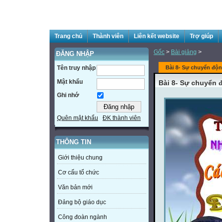
Trang chủ
Thành viên
Liên kết website
Trợ giúp
Gốc
>
Bài giảng
>
ĐĂNG NHẬP
Tên truy nhập
Bài 8- Sự chuyển độn
Mật khẩu
Bài 8- Sự chuyển đ
Ghi nhớ
Quên mật khẩu
ĐK thành viên
THÔNG TIN
Giới thiệu chung
Cơ cấu tổ chức
Văn bản mới
Đảng bộ giáo dục
Công đoàn ngành