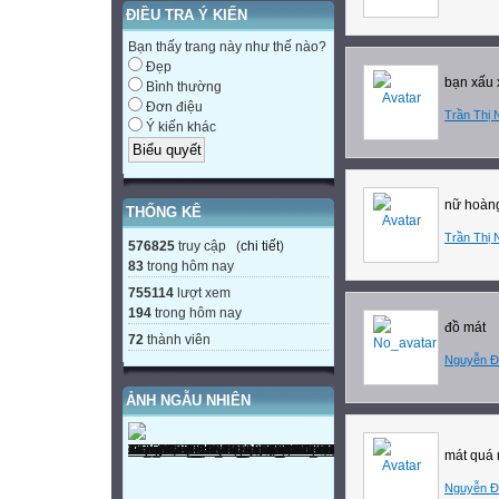
ĐIỀU TRA Ý KIẾN
Thu Phân
21 - 3
Bạn thấy trang này như thế nào?
Đẹp
Xuân Phân
bạn xấu 
Bình thường
22 - 6
Đơn điệu
Trần Thị 
Hạ Chí
Ý kiến khác
Thời gian Trái Đ
Độ nghiêng và hư
trong khi chuyển
nữ hoàng
THỐNG KÊ
1. SỰ CHUYỂN 
Trần Thị 
576825
truy cập (
chi tiết
)
Trái Đất chuyển 
83
trong hôm nay
tròn.
755114
lượt xem
- Hướng chuyển 
194
trong hôm nay
đồ mát
Thời gian Trái Đ
72
thành viên
Nguyễn Đ
giờ.
- Trong khi chuyể
ẢNH NGẪU NHIÊN
nào cũng giữ ngu
Đó là sự chuyển đ
mát quá 
2. HIỆN TƯỢNG
Nguyễn Đ