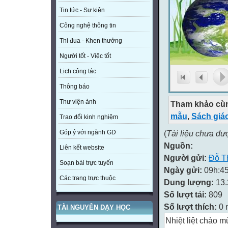
Tin tức - Sự kiện
Công nghệ thông tin
Thi đua - Khen thưởng
Người tốt - Việc tốt
Lịch công tác
Thông báo
Thư viện ảnh
Tham khảo cùn
mẫu
,
Sách giá
Trao đổi kinh nghiệm
(
Tài liệu chưa đư
Góp ý với ngành GD
Nguồn:
Liên kết website
Người gửi:
Đỗ T
Soạn bài trực tuyến
Ngày gửi:
09h:45
Các trang trực thuộc
Dung lượng:
13
Số lượt tải:
809
Số lượt thích:
0 
TÀI NGUYÊN DẠY HỌC
Nhiệt liệt chào 