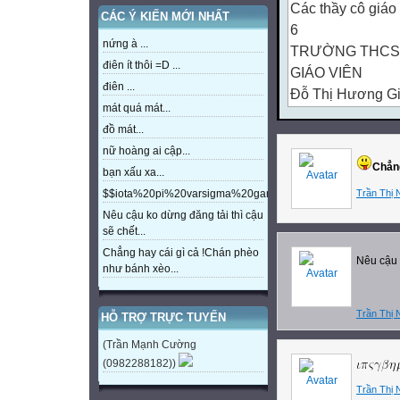
Các thầy cô giáo 
CÁC Ý KIẾN MỚI NHẤT
6
nứng à ...
TRƯỜNG THCS
điên ít thôi =D ...
GIÁO VIÊN
điên ...
Đỗ Thị Hương G
mát quá mát...
Kiểm tra bài cũ: 
đồ mát...
Sự chuyển động c
nữ hoàng ai cập...
Hướng chuyển độ
Chẳng
bạn xấu xa...
22 - 12
Trần Thị 
$$iota%20pi%20varsigma%20gamma%20beta%20eta%20m
Đông� Chí
Nêu cậu ko dừng đăng tải thì cậu
23 - 9
sẽ chết...
Thu Phân
Chẳng hay cái gì cả !Chán phèo
Nêu cậu 
21 - 3
như bánh xèo...
Xuân Phân
22 - 6
Trần Thị 
HỖ TRỢ TRỰC TUYẾN
Hạ Chí
(Trần Mạnh Cường
22 - 12
(0982288182))
Đông� Chí
Trần Thị 
23 - 9