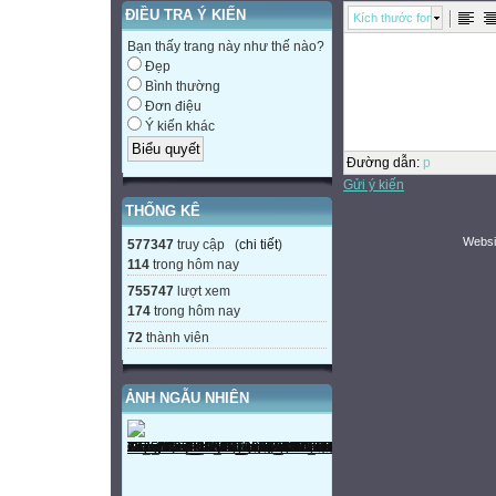
ĐIỀU TRA Ý KIẾN
Kích thước font
Bạn thấy trang này như thế nào?
Đẹp
Bình thường
Đơn điệu
Ý kiến khác
Đường dẫn
:
p
Gửi ý kiến
THỐNG KÊ
Websi
577347
truy cập (
chi tiết
)
114
trong hôm nay
755747
lượt xem
174
trong hôm nay
72
thành viên
ẢNH NGẪU NHIÊN