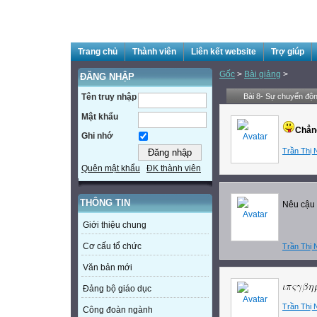
Trang chủ
Thành viên
Liên kết website
Trợ giúp
Gốc
>
Bài giảng
>
ĐĂNG NHẬP
Tên truy nhập
Bài 8- Sự chuyển độn
Mật khẩu
Chẳng
Ghi nhớ
Trần Thị 
Quên mật khẩu
ĐK thành viên
THÔNG TIN
Nêu cậu 
Giới thiệu chung
Cơ cấu tổ chức
Trần Thị 
Văn bản mới
Đảng bộ giáo dục
Trần Thị 
Công đoàn ngành