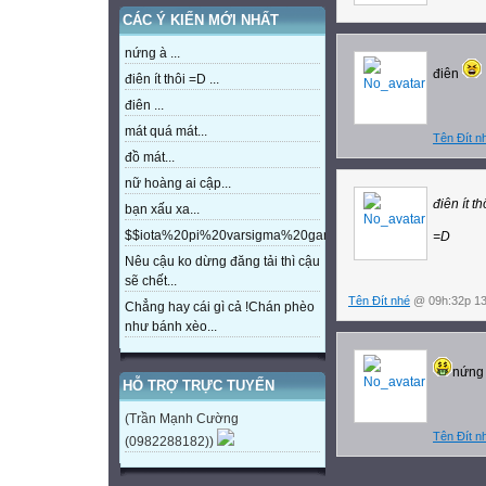
CÁC Ý KIẾN MỚI NHẤT
nứng à ...
điên
điên ít thôi =D ...
điên ...
mát quá mát...
Tên Đít n
đồ mát...
nữ hoàng ai cập...
điên ít th
bạn xấu xa...
$$iota%20pi%20varsigma%20gamma%20beta%20eta%20m
=D
Nêu cậu ko dừng đăng tải thì cậu
sẽ chết...
Tên Đít nhé
@ 09h:32p 13
Chẳng hay cái gì cả !Chán phèo
như bánh xèo...
nứng
HỖ TRỢ TRỰC TUYẾN
(Trần Mạnh Cường
Tên Đít n
(0982288182))