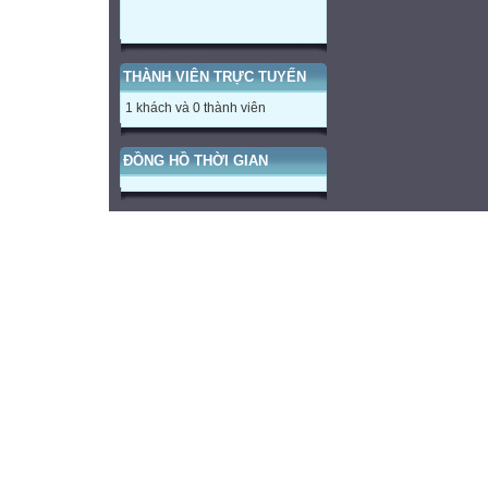
THÀNH VIÊN TRỰC TUYẾN
1 khách và 0 thành viên
ĐỒNG HỒ THỜI GIAN