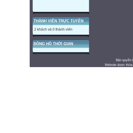
THÀNH VIÊN TRỰC TUYẾN
2 khách và 0 thành viên
ĐỒNG HỒ THỜI GIAN
Bản quyền 
Website được thừa