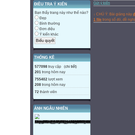
Gửi ý kiến
ĐIỀU TRA Ý KIẾN
Bạn thấy trang này như thế nào?
↓ CHÚ Ý: Bài giảng này
đ
Đẹp
1 file
trong số đó, đề ng
Bình thường
Đơn điệu
Ý kiến khác
THỐNG KÊ
577098
truy cập (
chi tiết
)
201
trong hôm nay
755402
lượt xem
208
trong hôm nay
72
thành viên
ẢNH NGẪU NHIÊN