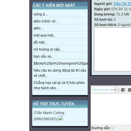
Người gửi:
Trần Thị T
CÁC Ý KIẾN MỚI NHẤT
Ngày gửi:
07h:34' 11-
Dung lượng:
71.3 MB
nứng à ...
Số lượt tải:
2
điên ít thôi =D ...
Số lượt thích:
0 người
điên ...
mát quá mát...
đồ mát...
nữ hoàng ai cập...
bạn xấu xa...
$$iota%20pi%20varsigma%20gamma%20beta%20eta%20m
Nêu cậu ko dừng đăng tải thì cậu
sẽ chết...
Chẳng hay cái gì cả !Chán phèo
như bánh xèo...
Kích thước font
HỖ TRỢ TRỰC TUYẾN
(Trần Mạnh Cường
(0982288182))
Đường dẫn
:
p