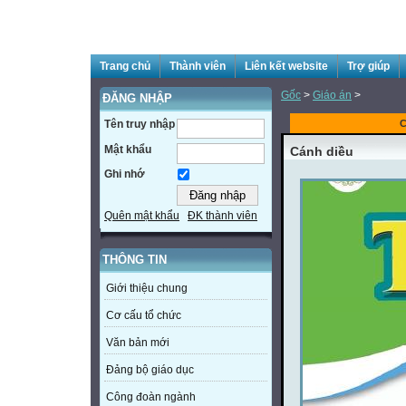
Trang chủ
Thành viên
Liên kết website
Trợ giúp
Gốc
>
Giáo án
>
ĐĂNG NHẬP
Tên truy nhập
C
Mật khẩu
Cánh diều
Ghi nhớ
Quên mật khẩu
ĐK thành viên
THÔNG TIN
Giới thiệu chung
Cơ cấu tổ chức
Văn bản mới
Đảng bộ giáo dục
Công đoàn ngành