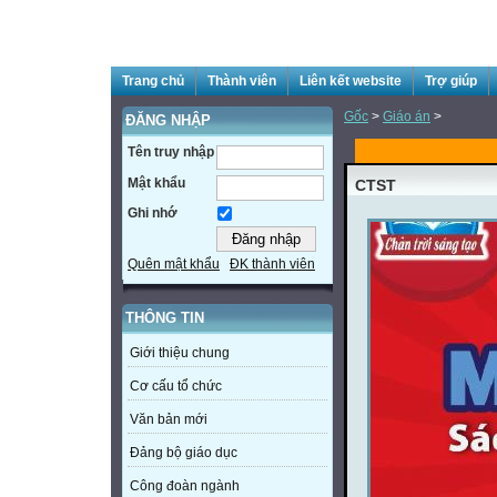
Trang chủ
Thành viên
Liên kết website
Trợ giúp
Gốc
>
Giáo án
>
ĐĂNG NHẬP
Tên truy nhập
Mật khẩu
CTST
Ghi nhớ
Quên mật khẩu
ĐK thành viên
THÔNG TIN
Giới thiệu chung
Cơ cấu tổ chức
Văn bản mới
Đảng bộ giáo dục
Công đoàn ngành