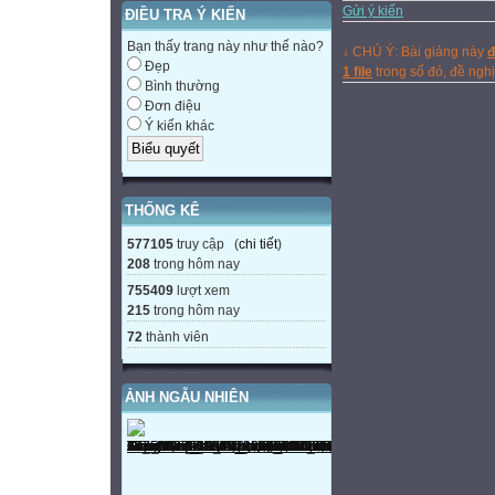
Gửi ý kiến
ĐIỀU TRA Ý KIẾN
Bạn thấy trang này như thế nào?
↓ CHÚ Ý: Bài giảng này
đ
Đẹp
1 file
trong số đó, đề ng
Bình thường
Đơn điệu
Ý kiến khác
THỐNG KÊ
577105
truy cập (
chi tiết
)
208
trong hôm nay
755409
lượt xem
215
trong hôm nay
72
thành viên
ẢNH NGẪU NHIÊN