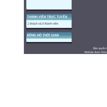
THÀNH VIÊN TRỰC TUYẾN
1 khách và 0 thành viên
ĐỒNG HỒ THỜI GIAN
Bản quyền 
Website được thừa