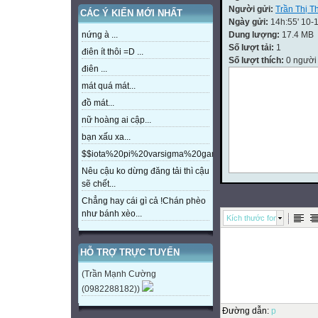
Người gửi:
Trần Thị T
CÁC Ý KIẾN MỚI NHẤT
Ngày gửi:
14h:55' 10-
Dung lượng:
17.4 MB
nứng à ...
Số lượt tải:
1
điên ít thôi =D ...
Số lượt thích:
0 người
điên ...
mát quá mát...
đồ mát...
nữ hoàng ai cập...
bạn xấu xa...
$$iota%20pi%20varsigma%20gamma%20beta%20eta%20m
Nêu cậu ko dừng đăng tải thì cậu
sẽ chết...
Chẳng hay cái gì cả !Chán phèo
như bánh xèo...
Kích thước font
HỖ TRỢ TRỰC TUYẾN
(Trần Mạnh Cường
(0982288182))
Đường dẫn
:
p