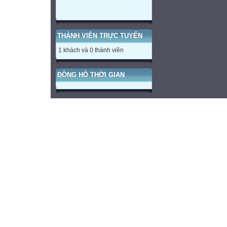
THÀNH VIÊN TRỰC TUYẾN
1 khách và 0 thành viên
ĐỒNG HỒ THỜI GIAN