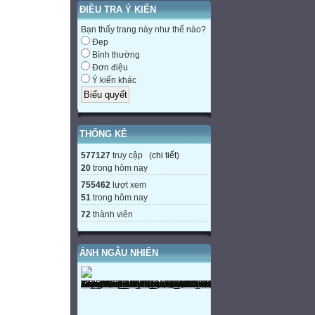
ĐIỀU TRA Ý KIẾN
Bạn thấy trang này như thế nào?
Đẹp
Bình thường
Đơn điệu
Ý kiến khác
THỐNG KÊ
577127
truy cập (
chi tiết
)
20
trong hôm nay
755462
lượt xem
51
trong hôm nay
72
thành viên
ẢNH NGẪU NHIÊN