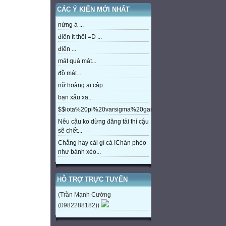
CÁC Ý KIẾN MỚI NHẤT
nứng à ...
điên ít thôi =D ...
điên ...
mát quá mát...
đồ mát...
nữ hoàng ai cập...
bạn xấu xa...
$$iota%20pi%20varsigma%20gamma%20beta%20eta%20m
Nêu cậu ko dừng đăng tải thì cậu
sẽ chết...
Chẳng hay cái gì cả !Chán phèo
như bánh xèo...
HỖ TRỢ TRỰC TUYẾN
(Trần Mạnh Cường
(0982288182))