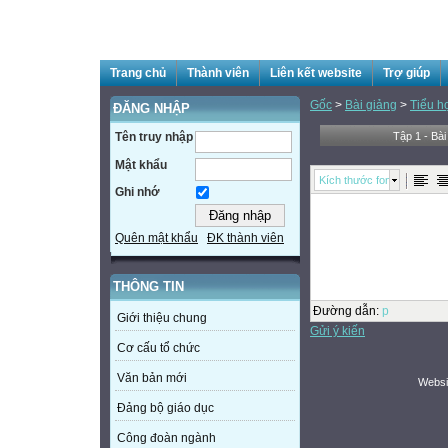
Trang chủ
Thành viên
Liên kết website
Trợ giúp
Gốc
>
Bài giảng
>
Tiểu h
ĐĂNG NHẬP
Tên truy nhập
Tập 1 - Bài
Mật khẩu
Kích thước font
Ghi nhớ
Quên mật khẩu
ĐK thành viên
THÔNG TIN
Đường dẫn
:
p
Giới thiệu chung
Gửi ý kiến
Cơ cấu tổ chức
Văn bản mới
Websi
Đảng bộ giáo dục
Công đoàn ngành