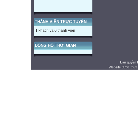
THÀNH VIÊN TRỰC TUYẾN
1 khách và 0 thành viên
ĐỒNG HỒ THỜI GIAN
Bản quyền 
Website được thừa