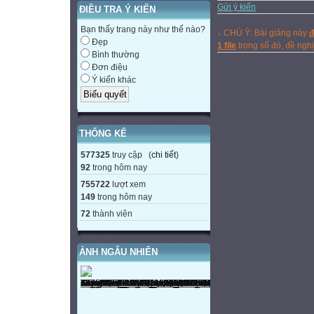
Gửi ý kiến
ĐIỀU TRA Ý KIẾN
Bạn thấy trang này như thế nào?
↓ CHÚ Ý: Bài giảng này
đ
Đẹp
1 file
trong số đó, đề ng
Bình thường
Đơn điệu
Ý kiến khác
THỐNG KÊ
577325
truy cập (
chi tiết
)
92
trong hôm nay
755722
lượt xem
149
trong hôm nay
72
thành viên
ẢNH NGẪU NHIÊN