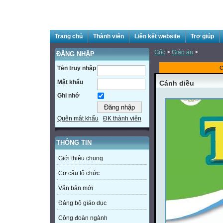
Trang chủ
Thành viên
Liên kết website
Trợ giúp
Gốc
>
Giáo án
>
ĐĂNG NHẬP
Tên truy nhập
C
Mật khẩu
Cánh diều
Ghi nhớ
Quên mật khẩu
ĐK thành viên
THÔNG TIN
Giới thiệu chung
Cơ cấu tổ chức
Văn bản mới
Đảng bộ giáo dục
Công đoàn ngành