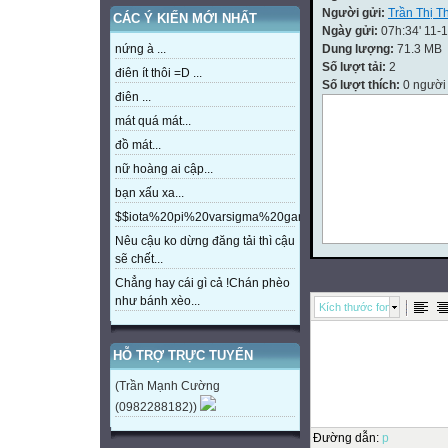
Người gửi:
Trần Thị T
CÁC Ý KIẾN MỚI NHẤT
Ngày gửi:
07h:34' 11-
Dung lượng:
71.3 MB
nứng à ...
Số lượt tải:
2
điên ít thôi =D ...
Số lượt thích:
0 người
điên ...
mát quá mát...
đồ mát...
nữ hoàng ai cập...
bạn xấu xa...
$$iota%20pi%20varsigma%20gamma%20beta%20eta%20m
Nêu cậu ko dừng đăng tải thì cậu
sẽ chết...
Chẳng hay cái gì cả !Chán phèo
như bánh xèo...
Kích thước font
HỖ TRỢ TRỰC TUYẾN
(Trần Mạnh Cường
(0982288182))
Đường dẫn
:
p