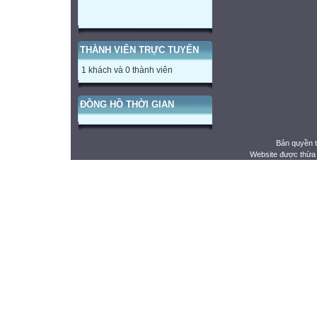
THÀNH VIÊN TRỰC TUYẾN
1 khách và 0 thành viên
ĐỒNG HỒ THỜI GIAN
Bản quyền 
Website được thừa