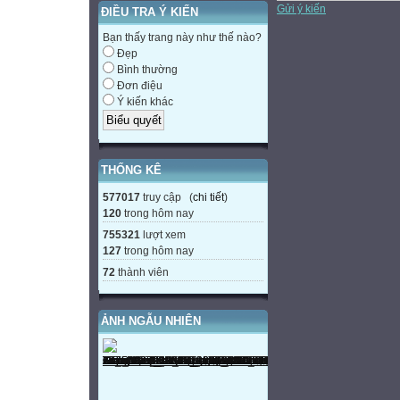
Gửi ý kiến
ĐIỀU TRA Ý KIẾN
Bạn thấy trang này như thế nào?
Đẹp
Bình thường
Đơn điệu
Ý kiến khác
THỐNG KÊ
577017
truy cập (
chi tiết
)
120
trong hôm nay
755321
lượt xem
127
trong hôm nay
72
thành viên
ẢNH NGẪU NHIÊN