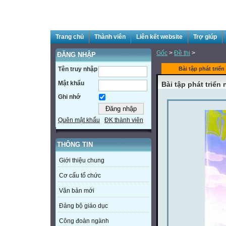
Trang chủ
Thành viên
Liên kết website
Trợ giúp
Gốc
>
Đề thi
>
ĐĂNG NHẬP
Tên truy nhập
Bài tập phát triể
Mật khẩu
Bài tập phát triển
Ghi nhớ
Quên mật khẩu
ĐK thành viên
THÔNG TIN
Giới thiệu chung
Cơ cấu tổ chức
Văn bản mới
Đảng bộ giáo dục
Công đoàn ngành