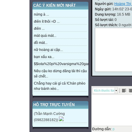
Người gửi:
Hoàng Thị
CÁC Ý KIẾN MỚI NHẤT
Ngày gửi:
14h:02' 23-
Dung lượng:
16.5 MB
nứng à ...
Số lượt tải:
0
điên ít thôi =D ...
Số lượt thích:
0 người
điên ...
mát quá mát...
đồ mát...
nữ hoàng ai cập...
bạn xấu xa...
$$iota%20pi%20varsigma%20gamma%20beta%20eta%20m
Nêu cậu ko dừng đăng tải thì cậu
sẽ chết...
Chẳng hay cái gì cả !Chán phèo
như bánh xèo...
Kích thước font
HỖ TRỢ TRỰC TUYẾN
(Trần Mạnh Cường
(0982288182))
Đường dẫn
:
p