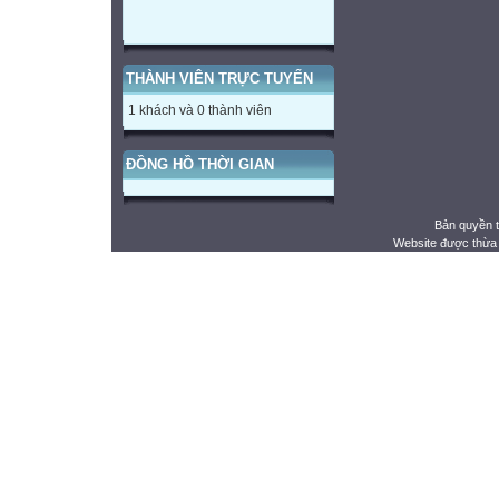
THÀNH VIÊN TRỰC TUYẾN
1 khách và 0 thành viên
ĐỒNG HỒ THỜI GIAN
Bản quyền 
Website được thừa