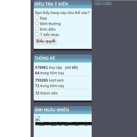
Gửi ý kiến
ĐIỀU TRA Ý KIẾN
Bạn thấy trang này như thế nào?
Đẹp
Bình thường
Đơn điệu
Ý kiến khác
THỐNG KÊ
576961
truy cập (
chi tiết
)
64
trong hôm nay
755265
lượt xem
71
trong hôm nay
72
thành viên
ẢNH NGẪU NHIÊN