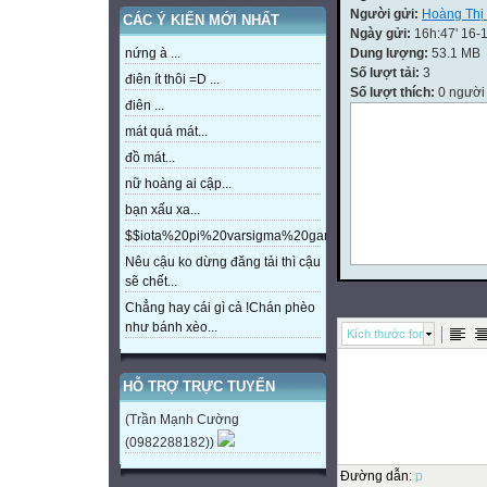
Người gửi:
Hoàng Thị
CÁC Ý KIẾN MỚI NHẤT
Ngày gửi:
16h:47' 16-
Dung lượng:
53.1 MB
nứng à ...
Số lượt tải:
3
điên ít thôi =D ...
Số lượt thích:
0 người
điên ...
mát quá mát...
đồ mát...
nữ hoàng ai cập...
bạn xấu xa...
$$iota%20pi%20varsigma%20gamma%20beta%20eta%20m
Nêu cậu ko dừng đăng tải thì cậu
sẽ chết...
Chẳng hay cái gì cả !Chán phèo
như bánh xèo...
Kích thước font
HỖ TRỢ TRỰC TUYẾN
(Trần Mạnh Cường
(0982288182))
Đường dẫn
:
p