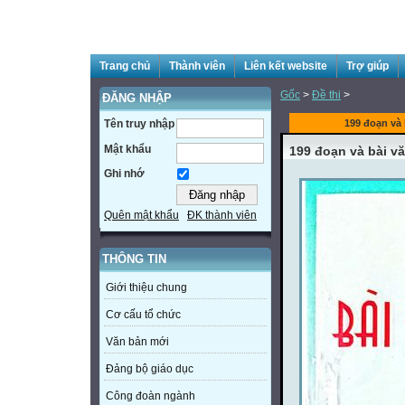
Trang chủ
Thành viên
Liên kết website
Trợ giúp
Gốc
>
Đề thi
>
ĐĂNG NHẬP
Tên truy nhập
199 đoạn và 
Mật khẩu
199 đoạn và bài vă
Ghi nhớ
Quên mật khẩu
ĐK thành viên
THÔNG TIN
Giới thiệu chung
Cơ cấu tổ chức
Văn bản mới
Đảng bộ giáo dục
Công đoàn ngành