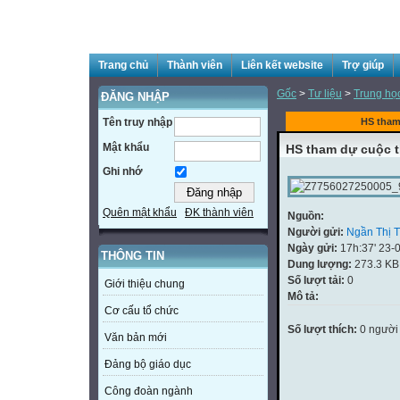
Trang chủ
Thành viên
Liên kết website
Trợ giúp
Gốc
>
Tư liệu
>
Trung họ
ĐĂNG NHẬP
Tên truy nhập
HS tham
Mật khẩu
HS tham dự cuộc 
Ghi nhớ
Quên mật khẩu
ĐK thành viên
Nguồn:
Người gửi:
Ngần Thị 
Ngày gửi:
17h:37' 23-
THÔNG TIN
Dung lượng:
273.3 KB
Số lượt tải:
0
Giới thiệu chung
Mô tả:
Cơ cấu tổ chức
Số lượt thích:
0 người
Văn bản mới
Đảng bộ giáo dục
Công đoàn ngành