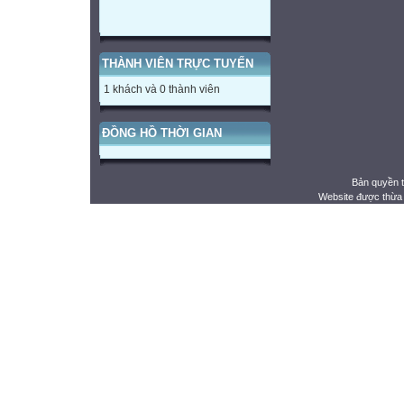
THÀNH VIÊN TRỰC TUYẾN
1 khách và 0 thành viên
ĐỒNG HỒ THỜI GIAN
Bản quyền 
Website được thừa