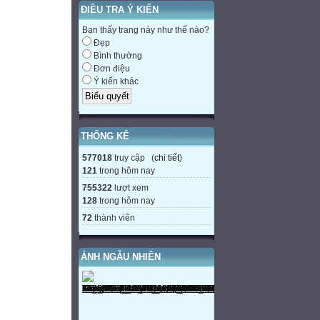
ĐIỀU TRA Ý KIẾN
Bạn thấy trang này như thế nào?
Đẹp
Bình thường
Đơn điệu
Ý kiến khác
THỐNG KÊ
577018
truy cập (
chi tiết
)
121
trong hôm nay
755322
lượt xem
128
trong hôm nay
72
thành viên
ẢNH NGẪU NHIÊN