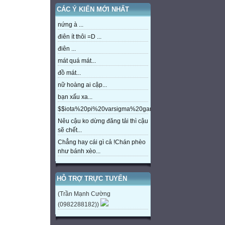
CÁC Ý KIẾN MỚI NHẤT
nứng à ...
điên ít thôi =D ...
điên ...
mát quá mát...
đồ mát...
nữ hoàng ai cập...
bạn xấu xa...
$$iota%20pi%20varsigma%20gamma%20beta%20eta%20m
Nêu cậu ko dừng đăng tải thì cậu
sẽ chết...
Chẳng hay cái gì cả !Chán phèo
như bánh xèo...
HỖ TRỢ TRỰC TUYẾN
(Trần Mạnh Cường
(0982288182))