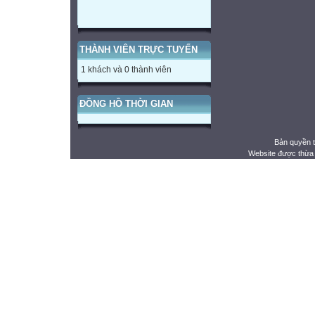
THÀNH VIÊN TRỰC TUYẾN
1 khách và 0 thành viên
ĐỒNG HỒ THỜI GIAN
Bản quyền 
Website được thừa