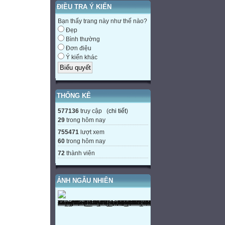
ĐIỀU TRA Ý KIẾN
Bạn thấy trang này như thế nào?
Đẹp
Bình thường
Đơn điệu
Ý kiến khác
THỐNG KÊ
577136
truy cập (
chi tiết
)
29
trong hôm nay
755471
lượt xem
60
trong hôm nay
72
thành viên
ẢNH NGẪU NHIÊN