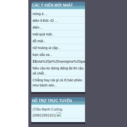
CÁC Ý KIẾN MỚI NHẤT
nứng à ...
điên ít thôi =D ...
điên ...
mát quá mát...
đồ mát...
nữ hoàng ai cập...
bạn xấu xa...
$$iota%20pi%20varsigma%20gamma%20beta%20eta%20m
Nêu cậu ko dừng đăng tải thì cậu
sẽ chết...
Chẳng hay cái gì cả !Chán phèo
như bánh xèo...
HỖ TRỢ TRỰC TUYẾN
(Trần Mạnh Cường
(0982288182))