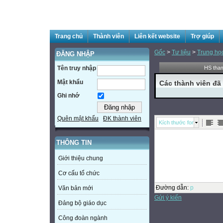
Trang chủ
Thành viên
Liên kết website
Trợ giúp
Gốc
>
Tư liệu
>
Trung họ
ĐĂNG NHẬP
Tên truy nhập
HS tham
Mật khẩu
Các thành viên đã 
Ghi nhớ
Quên mật khẩu
ĐK thành viên
Kích thước font
THÔNG TIN
Giới thiệu chung
Cơ cấu tổ chức
Đường dẫn
:
p
Văn bản mới
Gửi ý kiến
Đảng bộ giáo dục
Công đoàn ngành