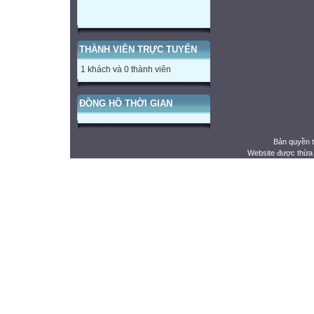
THÀNH VIÊN TRỰC TUYẾN
1 khách và 0 thành viên
ĐỒNG HỒ THỜI GIAN
Bản quyền 
Website được thừa