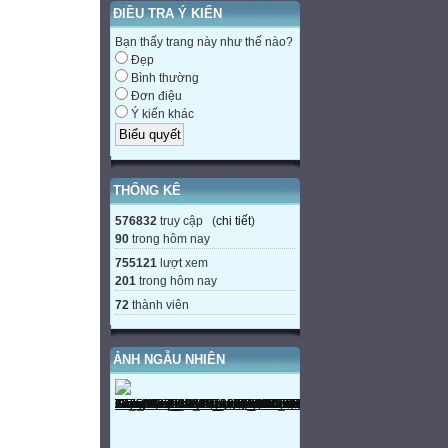
ĐIỀU TRA Ý KIẾN
Bạn thấy trang này như thế nào?
Đẹp
Bình thường
Đơn điệu
Ý kiến khác
THỐNG KÊ
576832
truy cập (
chi tiết
)
90
trong hôm nay
755121
lượt xem
201
trong hôm nay
72
thành viên
ẢNH NGẪU NHIÊN