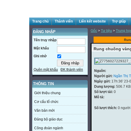
Trang chủ
Thành viên
Liên kết website
Trợ giúp
Gốc
>
Tư liệu
>
Trung họ
ĐĂNG NHẬP
Tên truy nhập
Run
Mật khẩu
Rung chuông vàn
Ghi nhớ
Quên mật khẩu
ĐK thành viên
Nguồn:
Người gửi:
Ngần Thị 
Ngày gửi:
17h:36' 23-
THÔNG TIN
Dung lượng:
506.7 KB
Số lượt tải:
0
Giới thiệu chung
Mô tả:
Cơ cấu tổ chức
Số lượt thích:
0 người
Văn bản mới
Đảng bộ giáo dục
Công đoàn ngành