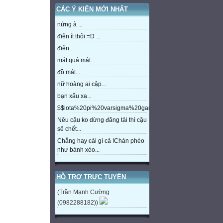
CÁC Ý KIẾN MỚI NHẤT
nứng à ...
điên ít thôi =D ...
điên ...
mát quá mát...
đồ mát...
nữ hoàng ai cập...
bạn xấu xa...
$$iota%20pi%20varsigma%20gamma%20beta%20eta%20m
Nêu cậu ko dừng đăng tải thì cậu
sẽ chết...
Chẳng hay cái gì cả !Chán phèo
như bánh xèo...
HỖ TRỢ TRỰC TUYẾN
(Trần Mạnh Cường
(0982288182))