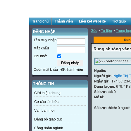
Trang chủ
Thành viên
Liên kết website
Trợ giúp
Gốc
>
Tư liệu
>
Trung họ
ĐĂNG NHẬP
Tên truy nhập
Run
Mật khẩu
Rung chuông vàn
Ghi nhớ
Quên mật khẩu
ĐK thành viên
Nguồn:
Người gửi:
Ngần Thị 
Ngày gửi:
17h:36' 23-
THÔNG TIN
Dung lượng:
679.7 KB
Số lượt tải:
0
Giới thiệu chung
Mô tả:
Cơ cấu tổ chức
Số lượt thích:
0 người
Văn bản mới
Đảng bộ giáo dục
Công đoàn ngành