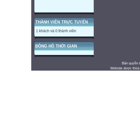
THÀNH VIÊN TRỰC TUYẾN
1 khách và 0 thành viên
ĐỒNG HỒ THỜI GIAN
Bản quyền 
Website được thừa