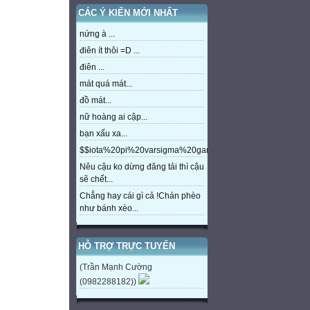
CÁC Ý KIẾN MỚI NHẤT
nứng à ...
điên ít thôi =D ...
điên ...
mát quá mát...
đồ mát...
nữ hoàng ai cập...
bạn xấu xa...
$$iota%20pi%20varsigma%20gamma%20beta%20eta%20m
Nêu cậu ko dừng đăng tải thì cậu
sẽ chết...
Chẳng hay cái gì cả !Chán phèo
như bánh xèo...
HỖ TRỢ TRỰC TUYẾN
(Trần Mạnh Cường
(0982288182))