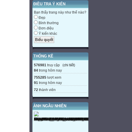
ĐIỀU TRA Ý KIẾN
Bạn thấy trang này như thế nào?
Đẹp
Bình thường
Đơn điệu
Ý kiến khác
THỐNG KÊ
576981
truy cập (
chi tiết
)
84
trong hôm nay
755285
lượt xem
91
trong hôm nay
72
thành viên
ẢNH NGẪU NHIÊN