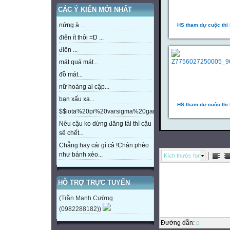
CÁC Ý KIẾN MỚI NHẤT
nứng à ...
HS tham dự cuộc thi
điên ít thôi =D ...
điên ...
mát quá mát...
đồ mát...
nữ hoàng ai cập...
bạn xấu xa...
HS tham dự cuộc thi
$$iota%20pi%20varsigma%20gamma%20beta%20eta%20m
Nêu cậu ko dừng đăng tải thì cậu
sẽ chết...
Chẳng hay cái gì cả !Chán phèo
như bánh xèo...
Kích thước font
HỖ TRỢ TRỰC TUYẾN
(Trần Mạnh Cường
(0982288182))
Đường dẫn
:
p