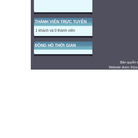
THÀNH VIÊN TRỰC TUYẾN
1 khách và 0 thành viên
ĐỒNG HỒ THỜI GIAN
Bản quyền 
Website được thừa