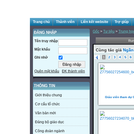
Trang chủ
Thành viên
Liên kết website
Trợ giúp
Gốc
>
Tư liệu
>
Trung họ
ĐĂNG NHẬP
Tên truy nhập
Run
Mật khẩu
Cùng tác giả
Ngần
1
2
3
4
5
6
Ghi nhớ
Quên mật khẩu
ĐK thành viên
THÔNG TIN
Giới thiệu chung
Giáo viên tham dự
Cơ cấu tổ chức
Văn bản mới
Đảng bộ giáo dục
Công đoàn ngành