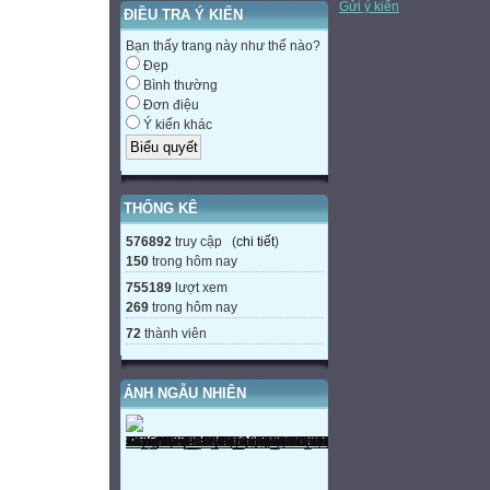
Gửi ý kiến
ĐIỀU TRA Ý KIẾN
Bạn thấy trang này như thế nào?
Đẹp
Bình thường
Đơn điệu
Ý kiến khác
THỐNG KÊ
576892
truy cập (
chi tiết
)
150
trong hôm nay
755189
lượt xem
269
trong hôm nay
72
thành viên
ẢNH NGẪU NHIÊN