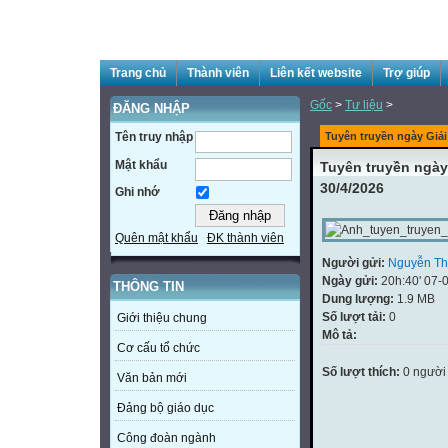
Trang chủ
Thành viên
Liên kết website
Trợ giúp
Gốc
>
Tư liệu
>
ĐĂNG NHẬP
Tên truy nhập
Tuyên truyền ngày Giải
Mật khẩu
Tuyên truyền ngày
30/4/2026
Ghi nhớ
Quên mật khẩu
ĐK thành viên
Người gửi:
Nguyễn Th
Ngày gửi:
20h:40' 07-
THÔNG TIN
Dung lượng:
1.9 MB
Số lượt tải:
0
Giới thiệu chung
Mô tả:
Cơ cấu tổ chức
Số lượt thích:
0 người
Văn bản mới
Đảng bộ giáo dục
Công đoàn ngành