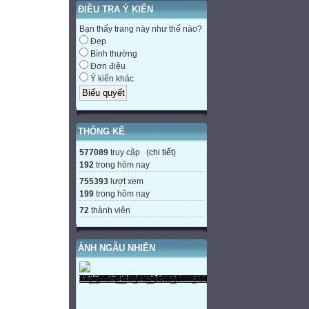
ĐIỀU TRA Ý KIẾN
Bạn thấy trang này như thế nào?
Đẹp
Bình thường
Đơn điệu
Ý kiến khác
THỐNG KÊ
577089
truy cập (
chi tiết
)
192
trong hôm nay
755393
lượt xem
199
trong hôm nay
72
thành viên
ẢNH NGẪU NHIÊN