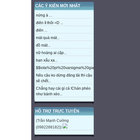
CÁC Ý KIẾN MỚI NHẤT
nứng à ...
điên ít thôi =D ...
điên ...
mát quá mát...
đồ mát...
nữ hoàng ai cập...
bạn xấu xa...
$$iota%20pi%20varsigma%20gamma%20beta%20eta%20m
Nêu cậu ko dừng đăng tải thì cậu
sẽ chết...
Chẳng hay cái gì cả !Chán phèo
như bánh xèo...
HỖ TRỢ TRỰC TUYẾN
(Trần Mạnh Cường
(0982288182))