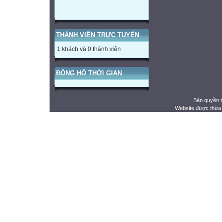
THÀNH VIÊN TRỰC TUYẾN
1 khách và 0 thành viên
ĐỒNG HỒ THỜI GIAN
Bản quyền 
Website được thừa