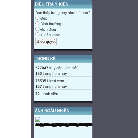
ĐIỀU TRA Ý KIẾN
Bạn thấy trang này như thế nào?
Đẹp
Bình thường
Đơn điệu
Ý kiến khác
THỐNG KÊ
577047
truy cập (
chi tiết
)
150
trong hôm nay
755351
lượt xem
157
trong hôm nay
72
thành viên
ẢNH NGẪU NHIÊN