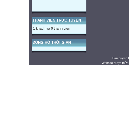
THÀNH VIÊN TRỰC TUYẾN
1 khách và 0 thành viên
ĐỒNG HỒ THỜI GIAN
Bản quyền 
Website được thừa