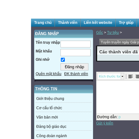
Trang chủ
Thành viên
Liên kết website
Trợ giúp
Gốc
>
Tư liệu
>
ĐĂNG NHẬP
Tên truy nhập
Tuyên truyền ngày Giải p
Mật khẩu
Các thành viên đã 
Ghi nhớ
Quên mật khẩu
ĐK thành viên
Kích thước font
THÔNG TIN
Giới thiệu chung
Cơ cấu tổ chức
Đường dẫn
:
p
Văn bản mới
Gửi ý kiến
Đảng bộ giáo dục
Công đoàn ngành