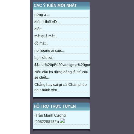
CÁC Ý KIẾN MỚI NHẤT
nứng à ...
điên ít thôi =D ...
điên ...
mát quá mát...
đồ mát...
nữ hoàng ai cập...
bạn xấu xa...
$$iota%20pi%20varsigma%20gamma%20beta%20eta%20m
Nêu cậu ko dừng đăng tải thì cậu
sẽ chết...
Chẳng hay cái gì cả !Chán phèo
như bánh xèo...
HỖ TRỢ TRỰC TUYẾN
(Trần Mạnh Cường
(0982288182))