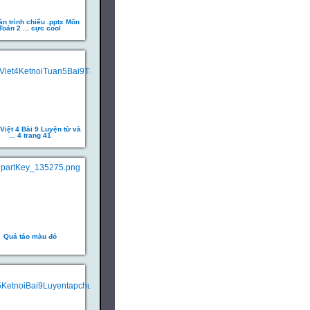
án trình chiếu .pptx Môn
Toán 2 ... cực cool
Việt 4 Bài 9 Luyện từ và
... 4 trang 41
Quả táo màu đỏ