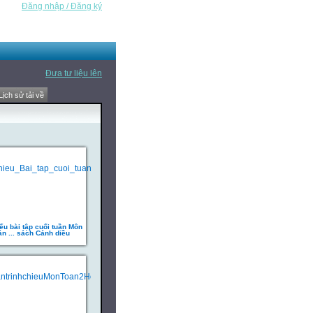
Đăng nhập / Đăng ký
Đưa tư liệu lên
Lịch sử tải về
ếu bài tập cuối tuần Môn
án ... sách Cánh diều