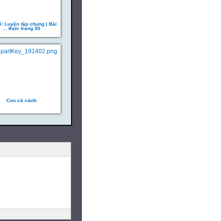
5: Luyện tập chung | Bài
... thức trang 30
Con cá cảnh