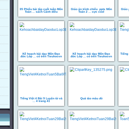
35 Phiếu bài tập cuối tuần Môn
Giáo án trình chiếu .pptx Môn
Giáo 
Toán ... sách Cánh diều
Toán 2 ... cực cool
Kế hoạch bài dạy Môn Đạo
Kế hoạch bài dạy Môn Đạo
Tiếng 
đức Lớp ... có trên Tieuhocvn
đức Lớp ... có trên Tieuhocvn
Tiếng Việt 4 Bài 9 Luyện từ và
Quả táo màu đỏ
... 4 trang 41