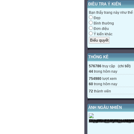
ĐIỀU TRA Ý KIẾN
Bạn thấy trang này như thế
Đẹp
Bình thường
Đơn điệu
Ý kiến khác
THỐNG KÊ
576786
truy cập (
chi tiết
)
44
trong hôm nay
754980
lượt xem
60
trong hôm nay
72
thành viên
ẢNH NGẪU NHIÊN