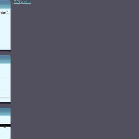
Gửi ý kiến
 nào?