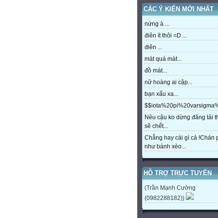
CÁC Ý KIẾN MỚI NHẤT
nứng à ...
điên ít thôi =D ...
điên ...
mát quá mát...
đồ mát...
nữ hoàng ai cập...
bạn xấu xa...
$$iota%20pi%20varsigm
Nêu cậu ko dừng đăng tải t
sẽ chết...
Chẳng hay cái gì cả !Chán
như bánh xèo...
HỖ TRỢ TRỰC TUYẾN
(Trần Mạnh Cường
(0982288182))