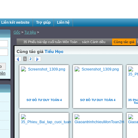
Liên kết website
Trợ giúp
Liên hệ
Gốc
>
Tư liệu
>
35 Phiếu bài tập cuối tuần Môn Toán ... sách Cánh diều
Cùng tác giả
Cùng tác giả
Tiểu Học
1
2
viên
SƠ ĐỒ TƯ DUY TOÁN 4
SƠ ĐỒ TƯ DUY TOÁN 4
35 Phi
To