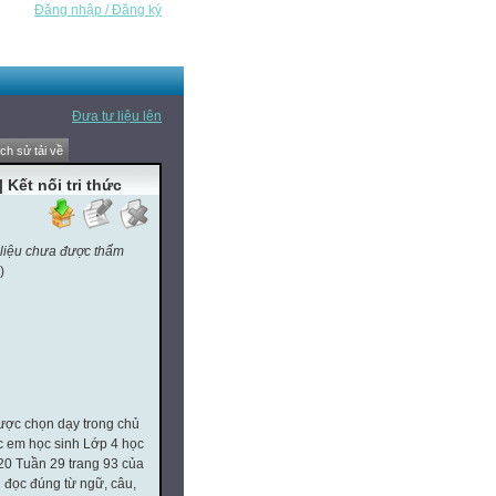
Đăng nhập / Đăng ký
Đưa tư liệu lên
ịch sử tải về
 Kết nối tri thức
 liệu chưa được thẩm
)
ược chọn dạy trong chủ
c em học sinh Lớp 4 học
i 20 Tuần 29 trang 93 của
n đọc đúng từ ngữ, câu,