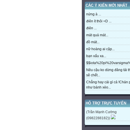
CÁC Ý KIẾN MỚI NHẤT
nứng à ...
điên ít thôi =D ...
điên ...
mát quá mát...
đồ mát...
nữ hoàng ai cập...
bạn xấu xa...
$$iota%20pi%20varsigm
Nêu cậu ko dừng đăng tải t
sẽ chết...
Chẳng hay cái gì cả !Chán
như bánh xèo...
HỖ TRỢ TRỰC TUYẾN
(Trần Mạnh Cường
(0982288182))