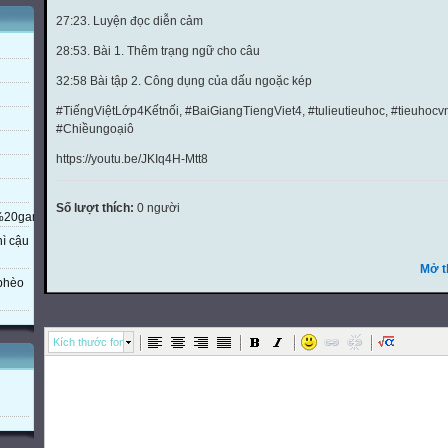
27:23. Luyện đọc diễn cảm
28:53. Bài 1. Thêm trạng ngữ cho câu
32:58 Bài tập 2. Công dụng của dấu ngoặc kép
#TiếngViệtLớp4Kếtnối, #BaiGiangTiengViet4, #tulieutieuhoc, #tieuhocv
#Chiềungoạiô
https://youtu.be/JKIq4H-Mtt8
Số lượt thích:
0 người
a%20gamma%20beta%20eta%20mu%20lambda%20phi$$...
hì cậu
Mở t
 phèo
Kích thước font