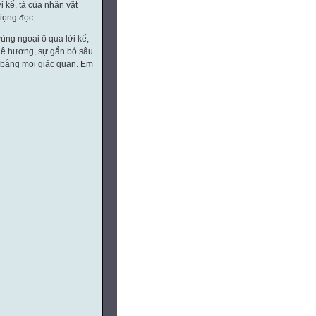
 kể, tả của nhân vật
giọng đọc.
ùng ngoại ô qua lời kể,
quê hương, sự gắn bó sâu
t bằng mọi giác quan. Em