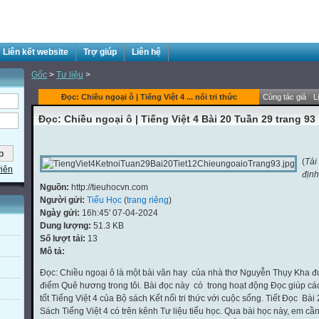
Liên kết website
Trợ giúp
Liên hệ
Gốc
>
Tư liệu
>
Đọc: Chiều ngoại ô | Tiếng Việt 4 ... nối tri thức
Cùng tác giả
L
Đọc: Chiều ngoại ô | Tiếng Việt 4 Bài 20 Tuần 29 trang 93 |
(
Tài
viên
định
Nguồn:
http://tieuhocvn.com
Người gửi:
Tiểu Học
(
trang riêng
)
Ngày gửi:
16h:45' 07-04-2024
Dung lượng:
51.3 KB
Số lượt tải:
13
Mô tả:
Đọc: Chiều ngoại ô là một bài văn hay của nhà thơ Nguyễn Thụy Kha đ
điểm Quê hương trong tôi. Bài đọc này có trong hoạt động Đọc giúp cá
tốt Tiếng Việt 4 của Bộ sách Kết nối tri thức với cuộc sống. Tiết Đọc Bà
Sách Tiếng Việt 4 có trên kênh Tư liệu tiểu học. Qua bài học này, em cầ