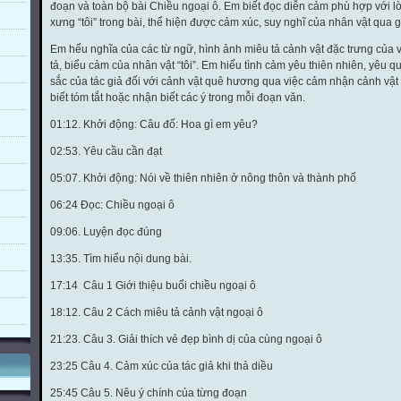
đoạn và toàn bộ bài Chiều ngoại ô. Em biết đọc diễn cảm phù hợp với lời
xưng “tôi” trong bài, thể hiện được cảm xúc, suy nghĩ của nhân vật qua 
Em hểu nghĩa của các từ ngữ, hình ảnh miêu tả cảnh vật đặc trưng của v
tả, biểu cảm của nhân vật “tôi”. Em hiểu tình cảm yêu thiên nhiên, yêu 
sắc của tác giả đối với cảnh vật quê hương qua việc cảm nhận cảnh vậ
biết tóm tắt hoặc nhận biết các ý trong mỗi đoạn văn.
01:12. Khởi động: Câu đố: Hoa gì em yêu?
02:53. Yêu cầu cần đạt
05:07. Khởi động: Nói về thiên nhiên ở nông thôn và thành phố
06:24 Đọc: Chiều ngoại ô
09:06. Luyện đọc đúng
13:35. Tìm hiểu nội dung bài.
17:14 Câu 1 Giới thiệu buổi chiều ngoại ô
18:12. Câu 2 Cách miêu tả cảnh vật ngoại ô
21:23. Câu 3. Giải thích vẻ đẹp bình dị của cùng ngoại ô
23:25 Câu 4. Cảm xúc của tác giả khi thả diều
25:45 Câu 5. Nêu ý chính của từng đoạn