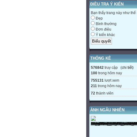
ĐIỀU TRA Ý KIẾN
Bạn thấy trang này như thế
Đẹp
Bình thường
Đơn điệu
Ý kiến khác
THỐNG KÊ
576842
truy cập (
chi tiết
)
100
trong hôm nay
755131
lượt xem
211
trong hôm nay
72
thành viên
ẢNH NGẪU NHIÊN