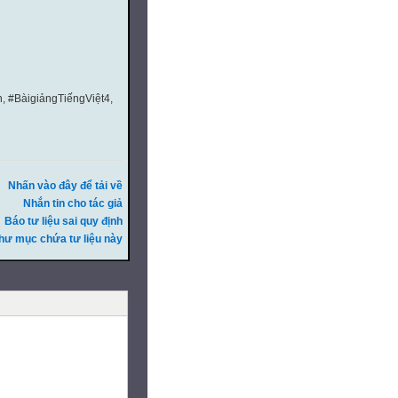
n, #BàigiảngTiếngViệt4,
Nhấn vào đây để tải về
Nhắn tin cho tác giả
Báo tư liệu sai quy định
hư mục chứa tư liệu này