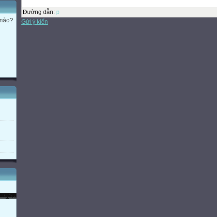
Đường dẫn
:
p
 nào?
Gửi ý kiến