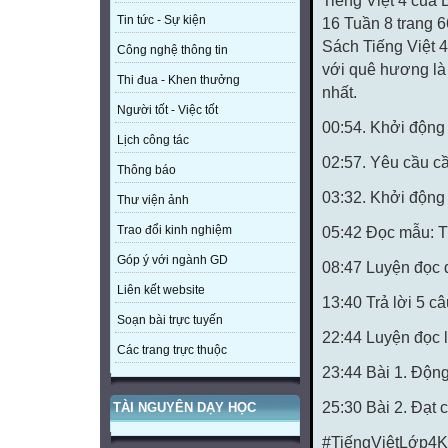
Tiếng Việt 4 của B
Tin tức - Sự kiện
16 Tuần 8 trang 6
Sách Tiếng Việt 4
Công nghệ thông tin
với quê hương là 
Thi đua - Khen thưởng
nhất.
Người tốt - Việc tốt
00:54. Khởi động
Lịch công tác
02:57. Yêu cầu cầ
Thông báo
03:32. Khởi động 
Thư viện ảnh
Trao đổi kinh nghiệm
05:42 Đọc mẫu: T
Góp ý với ngành GD
08:47 Luyện đọc
Liên kết website
13:40 Trả lời 5 câ
Soạn bài trực tuyến
22:44 Luyện đọc l
Các trang trực thuộc
23:44 Bài 1. Động
25:30 Bài 2. Đạt 
TÀI NGUYÊN DẠY HỌC
#TiếngViệtLớp4Kế