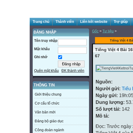
Trang chủ
Thành viên
Liên kết website
Trợ giúp
Gốc
>
Tư liệu
>
ĐĂNG NHẬP
Tên truy nhập
Tiếng Việt 4 Bà
Mật khẩu
Tiếng Việt 4 Bài 1
67
Ghi nhớ
Quên mật khẩu
ĐK thành viên
Nguồn:
THÔNG TIN
Người gửi:
Tiểu
Giới thiệu chung
Ngày gửi:
19h:05
Dung lượng:
53
Cơ cấu tổ chức
Số lượt tải:
142
Văn bản mới
Mô tả:
Đảng bộ giáo dục
Đọc: Trước ngày x
Công đoàn ngành