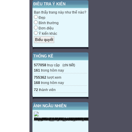
ĐIỀU TRA Ý KIẾN
Bạn thấy trang này như thế nào?
Đẹp
Bình thường
Đơn điệu
Ý kiến khác
THỐNG KÊ
577058
truy cập (
chi tiết
)
161
trong hôm nay
755362
lượt xem
168
trong hôm nay
72
thành viên
ẢNH NGẪU NHIÊN