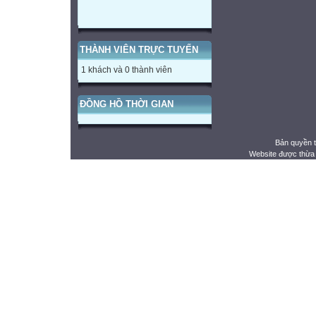
THÀNH VIÊN TRỰC TUYẾN
1 khách và 0 thành viên
ĐỒNG HỒ THỜI GIAN
Bản quyền 
Website được thừa