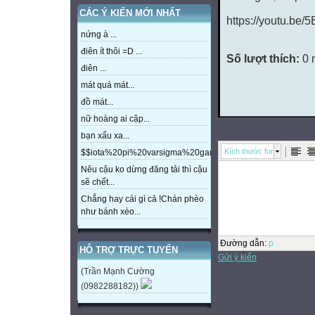
CÁC Ý KIẾN MỚI NHẤT
https://youtu.be/
nứng à ...
điên ít thôi =D ...
Số lượt thích:
0 
điên ...
mát quá mát...
đồ mát...
nữ hoàng ai cập...
bạn xấu xa...
Kích thước font
$$iota%20pi%20varsigma%20gamma%20beta%20eta%20m
Nêu cậu ko dừng đăng tải thì cậu
sẽ chết...
Chẳng hay cái gì cả !Chán phèo
như bánh xèo...
Đường dẫn
:
p
HỖ TRỢ TRỰC TUYẾN
Gửi ý kiến
(Trần Mạnh Cường
(0982288182))