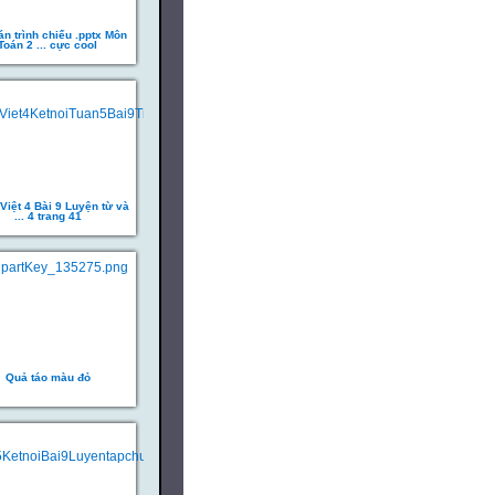
án trình chiếu .pptx Môn
Toán 2 ... cực cool
Việt 4 Bài 9 Luyện từ và
... 4 trang 41
Quả táo màu đỏ