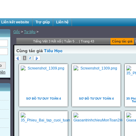
Liên kết website
Trợ giúp
Liên hệ
Gốc
>
Tư liệu
>
Tiếng Việt 3 Kết nối | Tuần 5 ... | Trang 43
Cùng tác giả
Cùng tác giả
Tiểu Học
1
2
viên
SƠ ĐỒ TƯ DUY TOÁN 4
SƠ ĐỒ TƯ DUY TOÁN 4
35 Phi
To