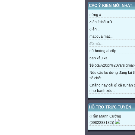
CÁC Ý KIẾN MỚI NHẤT
nứng à ...
điên ít thôi =D ...
điên ...
mát quá mát...
đồ mát...
nữ hoàng ai cập...
bạn xấu xa...
$$iota%20pi%20varsigm
Nêu cậu ko dừng đăng tải t
sẽ chết...
Chẳng hay cái gì cả !Chán
như bánh xèo...
HỖ TRỢ TRỰC TUYẾN
(Trần Mạnh Cường
(0982288182))