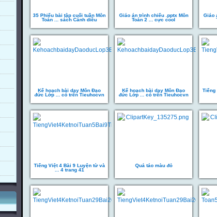
35 Phiếu bài tập cuối tuần Môn
Giáo án trình chiếu .pptx Môn
Giáo 
Toán ... sách Cánh diều
Toán 2 ... cực cool
Kế hoạch bài dạy Môn Đạo
Kế hoạch bài dạy Môn Đạo
Tiếng 
đức Lớp ... có trên Tieuhocvn
đức Lớp ... có trên Tieuhocvn
Tiếng Việt 4 Bài 9 Luyện từ và
Quả táo màu đỏ
... 4 trang 41