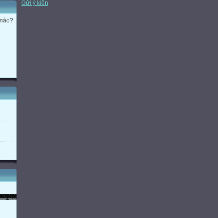
Gửi ý kiến
 nào?