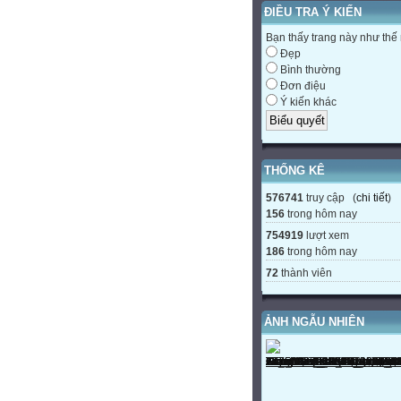
ĐIỀU TRA Ý KIẾN
Bạn thấy trang này như thế
Đẹp
Bình thường
Đơn điệu
Ý kiến khác
THỐNG KÊ
576741
truy cập (
chi tiết
)
156
trong hôm nay
754919
lượt xem
186
trong hôm nay
72
thành viên
ẢNH NGẪU NHIÊN