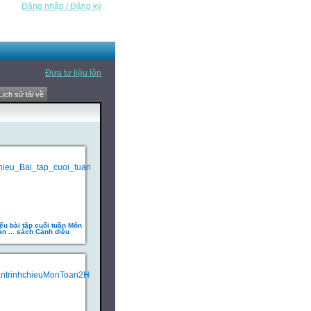
Đăng nhập / Đăng ký
Đưa tư liệu lên
Lịch sử tải về
ếu bài tập cuối tuần Môn
án ... sách Cánh diều