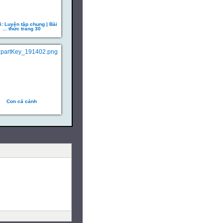
5: Luyện tập chung | Bài
... thức trang 30
Con cá cảnh