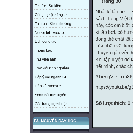
+ trang 30
Tin tức - Sự kiện
Nhật kí tập bơi -
Công nghệ thông tin
sách Tiếng Việt 3
Thi đua - Khen thưởng
này, các em biết
kí tập bơi, có hứn
Người tốt - Việc tốt
động thể chất tốt
Lịch công tác
của nhân vật tron
Thông báo
chuyện gắn với th
Khi tập luyện để 
Thư viện ảnh
hết mình, chắc ch
Trao đổi kinh nghiệm
#TiếngViệtLớp3Kế
Góp ý với ngành GD
Liên kết website
https://youtu.be
Soạn bài trực tuyến
Số lượt thích:
0 
Các trang trực thuộc
TÀI NGUYÊN DẠY HỌC