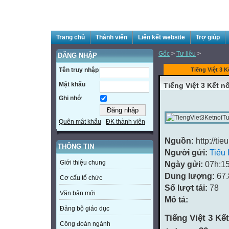
Trang chủ
Thành viên
Liên kết website
Trợ giúp
Gốc
>
Tư liệu
>
ĐĂNG NHẬP
Tên truy nhập
Tiếng Việt 3 Kế
Mật khẩu
Tiếng Việt 3 Kết nố
Ghi nhớ
Quên mật khẩu
ĐK thành viên
Nguồn:
http://ti
THÔNG TIN
Người gửi:
Tiểu
Giới thiệu chung
Ngày gửi:
07h:15
Dung lượng:
67
Cơ cấu tổ chức
Số lượt tải:
78
Văn bản mới
Mô tả:
Đảng bộ giáo dục
Tiếng Việt 3 Kết
Công đoàn ngành