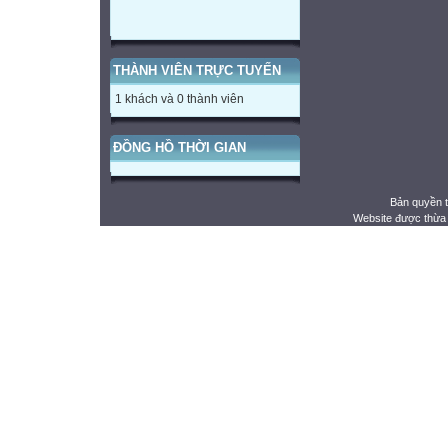
THÀNH VIÊN TRỰC TUYẾN
1 khách và 0 thành viên
ĐỒNG HỒ THỜI GIAN
Bản quyền 
Website được thừa