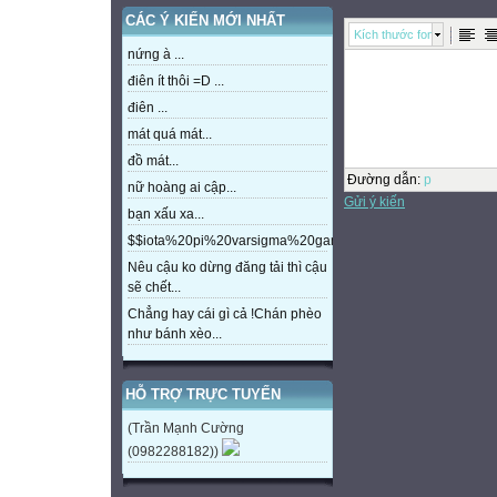
CÁC Ý KIẾN MỚI NHẤT
Kích thước font
nứng à ...
điên ít thôi =D ...
điên ...
mát quá mát...
đồ mát...
Đường dẫn
:
p
nữ hoàng ai cập...
Gửi ý kiến
bạn xấu xa...
$$iota%20pi%20varsigma%20gamma%20beta%20eta%20m
Nêu cậu ko dừng đăng tải thì cậu
sẽ chết...
Chẳng hay cái gì cả !Chán phèo
như bánh xèo...
HỖ TRỢ TRỰC TUYẾN
(Trần Mạnh Cường
(0982288182))