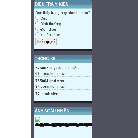
ĐIỀU TRA Ý KIẾN
Bạn thấy trang này như thế nào?
Đẹp
Bình thường
Đơn điệu
Ý kiến khác
THỐNG KÊ
576807
truy cập (
chi tiết
)
65
trong hôm nay
755004
lượt xem
84
trong hôm nay
72
thành viên
ẢNH NGẪU NHIÊN