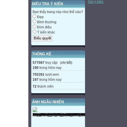
Gửi ý kiến
ĐIỀU TRA Ý KIẾN
Bạn thấy trang này như thế nào?
Đẹp
Bình thường
Đơn điệu
Ý kiến khác
THỐNG KÊ
577087
truy cập (
chi tiết
)
190
trong hôm nay
755391
lượt xem
197
trong hôm nay
72
thành viên
ẢNH NGẪU NHIÊN