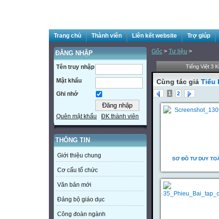
Trang chủ
Thành viên
Liên kết website
Trợ giúp
Gốc
>
Tư liệu
>
ĐĂNG NHẬP
Tên truy nhập
Tiếng Việt 3 Kế
Mật khẩu
Cùng tác giả
Tiểu
1
2
Ghi nhớ
Quên mật khẩu
ĐK thành viên
THÔNG TIN
Giới thiệu chung
SƠ ĐỒ TƯ DUY TO
Cơ cấu tổ chức
Văn bản mới
Đảng bộ giáo dục
Công đoàn ngành