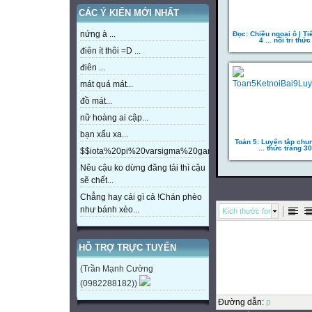
CÁC Ý KIẾN MỚI NHẤT
nứng à ...
Đọc: Chiều ngoại ô | Ti
4 ... nối tri thức
điên ít thôi =D ...
điên ...
mát quá mát...
đồ mát...
nữ hoàng ai cập...
bạn xấu xa...
Toán 5: Luyện tập chun
... thức trang 30
$$iota%20pi%20varsigma%20gamma%20beta%20eta%20m
Nêu cậu ko dừng đăng tải thì cậu
sẽ chết...
Chẳng hay cái gì cả !Chán phèo
như bánh xèo...
Kích thước font
HỖ TRỢ TRỰC TUYẾN
(Trần Mạnh Cường
(0982288182))
Đường dẫn
:
p