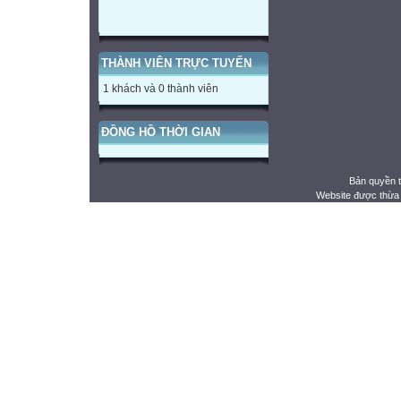
THÀNH VIÊN TRỰC TUYẾN
1 khách và 0 thành viên
ĐỒNG HỒ THỜI GIAN
Bản quyền 
Website được thừa