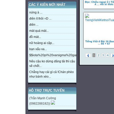
Đọc: Chiều ngoại ô | Ti
4 ... nối tri thức
CÁC Ý KIẾN MỚI NHẤT
nứng à ...
điên ít thôi =D ...
điên ...
mát quá mát...
đồ mát...
Tiếng Việt 4 Bài 16 Đọ
nữ hoàng ai cập...
... 66 + 67
bạn xấu xa...
$$iota%20pi%20varsigma%20gamma%20beta%20eta%20m
1
2
3
4
Nêu cậu ko dừng đăng tải thì cậu
sẽ chết...
Chẳng hay cái gì cả !Chán phèo
như bánh xèo...
HỖ TRỢ TRỰC TUYẾN
(Trần Mạnh Cường
(0982288182))