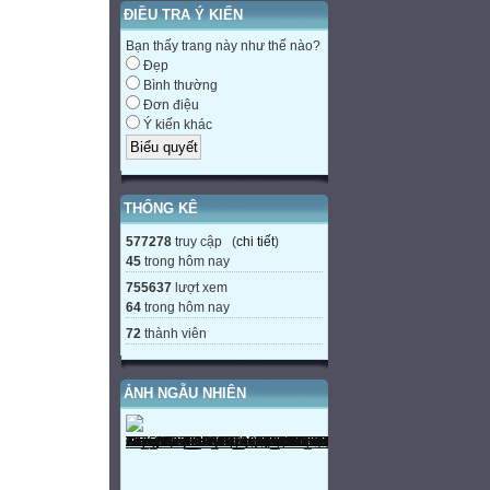
ĐIỀU TRA Ý KIẾN
Bạn thấy trang này như thế nào?
Đẹp
Bình thường
Đơn điệu
Ý kiến khác
THỐNG KÊ
577278
truy cập (
chi tiết
)
45
trong hôm nay
755637
lượt xem
64
trong hôm nay
72
thành viên
ẢNH NGẪU NHIÊN