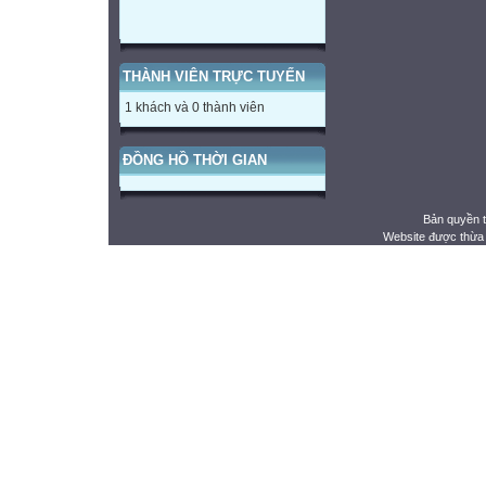
THÀNH VIÊN TRỰC TUYẾN
1 khách và 0 thành viên
ĐỒNG HỒ THỜI GIAN
Bản quyền 
Website được thừa