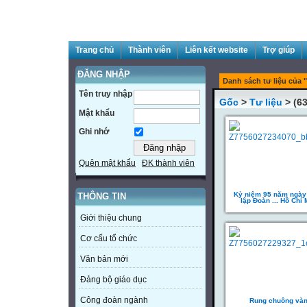
Trang chủ
Thành viên
Liên kết website
Trợ giúp
ĐĂNG NHẬP
Danh sách tư liệu của "
Tên truy nhập
Gốc
>
Tư liệu
> (63
Mật khẩu
Ghi nhớ
Quên mật khẩu
ĐK thành viên
Kỷ niệm 95 năm ngày
THÔNG TIN
lập Đoàn ... Hồ Chí 
Giới thiệu chung
Cơ cấu tổ chức
Văn bản mới
Đảng bộ giáo dục
Công đoàn ngành
Rung chuông và