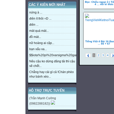
Đọc: Chiều ngoại ô | Ti
4 ... nối tri thức
CÁC Ý KIẾN MỚI NHẤT
nứng à ...
điên ít thôi =D ...
điên ...
mát quá mát...
đồ mát...
Tiếng Việt 4 Bài 16 Đọ
nữ hoàng ai cập...
... 66 + 67
bạn xấu xa...
$$iota%20pi%20varsigma%20gamma%20beta%20eta%20m
1
2
3
4
Nêu cậu ko dừng đăng tải thì cậu
sẽ chết...
Chẳng hay cái gì cả !Chán phèo
như bánh xèo...
HỖ TRỢ TRỰC TUYẾN
(Trần Mạnh Cường
(0982288182))