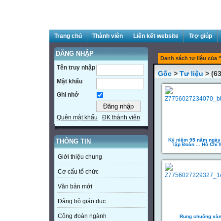
Trang chủ
Thành viên
Liên kết website
Trợ giúp
ĐĂNG NHẬP
Danh sách tư liệu của "
Tên truy nhập
Gốc
>
Tư liệu
> (63
Mật khẩu
Ghi nhớ
Quên mật khẩu
ĐK thành viên
Kỷ niệm 95 năm ngày
THÔNG TIN
lập Đoàn ... Hồ Chí 
Giới thiệu chung
Cơ cấu tổ chức
Văn bản mới
Đảng bộ giáo dục
Công đoàn ngành
Rung chuông và