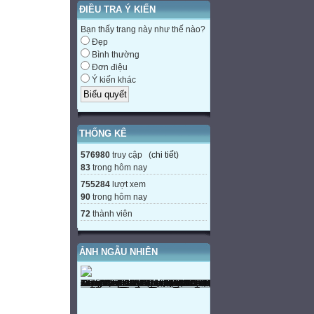
ĐIỀU TRA Ý KIẾN
Bạn thấy trang này như thế nào?
Đẹp
Bình thường
Đơn điệu
Ý kiến khác
THỐNG KÊ
576980
truy cập (
chi tiết
)
83
trong hôm nay
755284
lượt xem
90
trong hôm nay
72
thành viên
ẢNH NGẪU NHIÊN