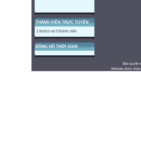
THÀNH VIÊN TRỰC TUYẾN
1 khách và 0 thành viên
ĐỒNG HỒ THỜI GIAN
Bản quyền 
Website được thừa