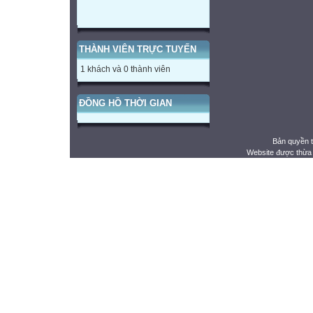
THÀNH VIÊN TRỰC TUYẾN
1 khách và 0 thành viên
ĐỒNG HỒ THỜI GIAN
Bản quyền 
Website được thừa