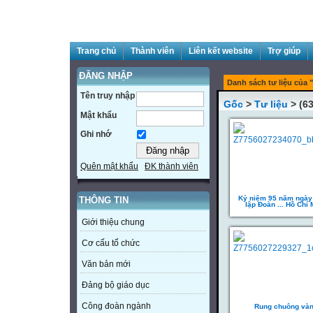
Trang chủ
Thành viên
Liên kết website
Trợ giúp
ĐĂNG NHẬP
Danh sách tư liệu của "
Tên truy nhập
Gốc
>
Tư liệu
> (63
Mật khẩu
Ghi nhớ
Quên mật khẩu
ĐK thành viên
Kỷ niệm 95 năm ngày
THÔNG TIN
lập Đoàn ... Hồ Chí 
Giới thiệu chung
Cơ cấu tổ chức
Văn bản mới
Đảng bộ giáo dục
Công đoàn ngành
Rung chuông và