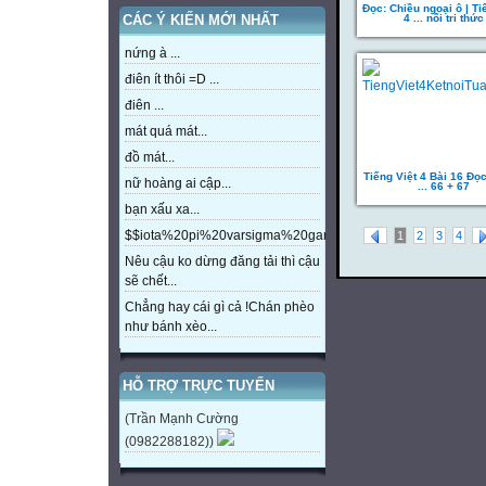
Đọc: Chiều ngoại ô | Ti
4 ... nối tri thức
CÁC Ý KIẾN MỚI NHẤT
nứng à ...
điên ít thôi =D ...
điên ...
mát quá mát...
đồ mát...
Tiếng Việt 4 Bài 16 Đọ
nữ hoàng ai cập...
... 66 + 67
bạn xấu xa...
$$iota%20pi%20varsigma%20gamma%20beta%20eta%20m
1
2
3
4
Nêu cậu ko dừng đăng tải thì cậu
sẽ chết...
Chẳng hay cái gì cả !Chán phèo
như bánh xèo...
HỖ TRỢ TRỰC TUYẾN
(Trần Mạnh Cường
(0982288182))