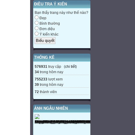
ĐIỀU TRA Ý KIẾN
Bạn thấy trang này như thế nào?
Đẹp
Bình thường
Đơn điệu
Ý kiến khác
THỐNG KÊ
576931
truy cập (
chi tiết
)
34
trong hôm nay
755233
lượt xem
39
trong hôm nay
72
thành viên
ẢNH NGẪU NHIÊN