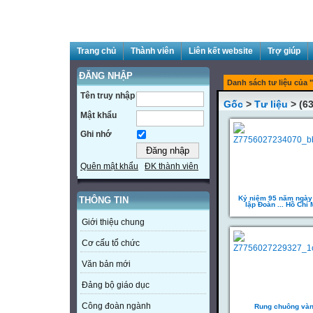
Trang chủ
Thành viên
Liên kết website
Trợ giúp
ĐĂNG NHẬP
Danh sách tư liệu của "
Tên truy nhập
Gốc
>
Tư liệu
> (63
Mật khẩu
Ghi nhớ
Quên mật khẩu
ĐK thành viên
Kỷ niệm 95 năm ngày
THÔNG TIN
lập Đoàn ... Hồ Chí 
Giới thiệu chung
Cơ cấu tổ chức
Văn bản mới
Đảng bộ giáo dục
Công đoàn ngành
Rung chuông và