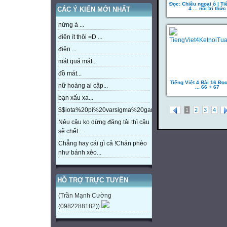
Đọc: Chiều ngoại ô | Ti
4 ... nối tri thức
CÁC Ý KIẾN MỚI NHẤT
nứng à ...
điên ít thôi =D ...
điên ...
mát quá mát...
đồ mát...
Tiếng Việt 4 Bài 16 Đọ
nữ hoàng ai cập...
... 66 + 67
bạn xấu xa...
$$iota%20pi%20varsigma%20gamma%20beta%20eta%20m
1
2
3
4
Nêu cậu ko dừng đăng tải thì cậu
sẽ chết...
Chẳng hay cái gì cả !Chán phèo
như bánh xèo...
HỖ TRỢ TRỰC TUYẾN
(Trần Mạnh Cường
(0982288182))