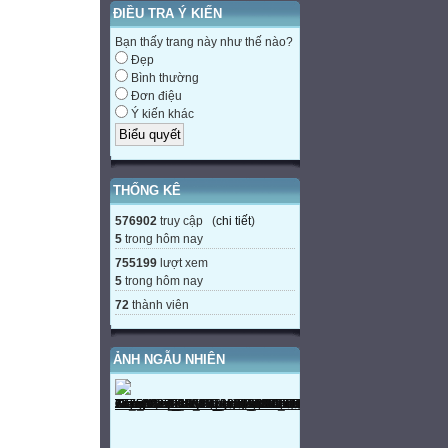
ĐIỀU TRA Ý KIẾN
Bạn thấy trang này như thế nào?
Đẹp
Bình thường
Đơn điệu
Ý kiến khác
THỐNG KÊ
576902
truy cập (
chi tiết
)
5
trong hôm nay
755199
lượt xem
5
trong hôm nay
72
thành viên
ẢNH NGẪU NHIÊN