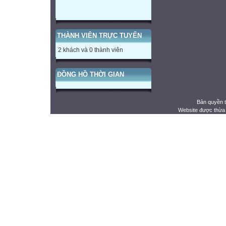
THÀNH VIÊN TRỰC TUYẾN
2 khách và 0 thành viên
ĐỒNG HỒ THỜI GIAN
Bản quyền 
Website được thừa