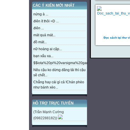
CÁC Ý KIẾN MỚI NHẤT
nứng à ...
điên ít thôi =D ...
điên ...
mát quá mát...
Đọc sách tại thư v
đồ mát...
nữ hoàng ai cập...
bạn xấu xa...
$$iota%20pi%20varsigma%20gamma%20beta%20eta%20m
Nêu cậu ko dừng đăng tải thì cậu
sẽ chết...
Chẳng hay cái gì cả !Chán phèo
như bánh xèo...
HỖ TRỢ TRỰC TUYẾN
(Trần Mạnh Cường
(0982288182))