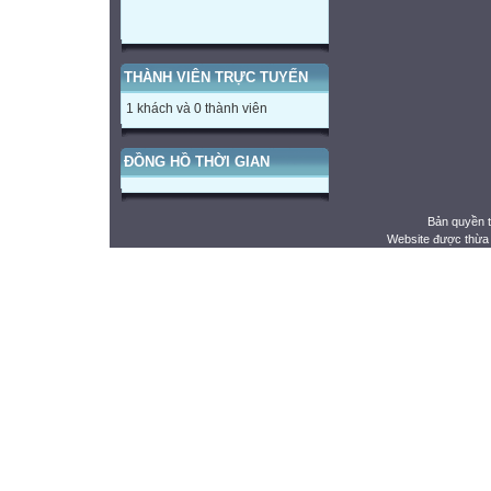
THÀNH VIÊN TRỰC TUYẾN
1 khách và 0 thành viên
ĐỒNG HỒ THỜI GIAN
Bản quyền 
Website được thừa