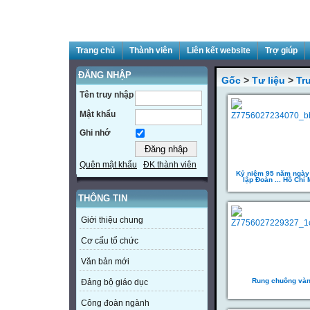
Trang chủ
Thành viên
Liên kết website
Trợ giúp
ĐĂNG NHẬP
Gốc
>
Tư liệu
>
Tr
Tên truy nhập
Mật khẩu
Ghi nhớ
Quên mật khẩu
ĐK thành viên
Kỷ niệm 95 năm ngày
lập Đoàn ... Hồ Chí 
THÔNG TIN
Giới thiệu chung
Cơ cấu tổ chức
Văn bản mới
Rung chuông và
Đảng bộ giáo dục
Công đoàn ngành