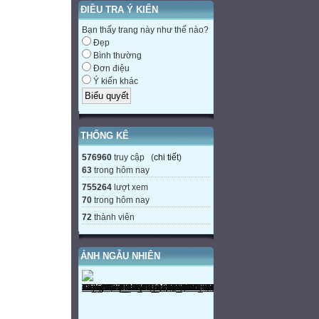
ĐIỀU TRA Ý KIẾN
Bạn thấy trang này như thế nào?
Đẹp
Bình thường
Đơn điệu
Ý kiến khác
THỐNG KÊ
576960
truy cập (
chi tiết
)
63
trong hôm nay
755264
lượt xem
70
trong hôm nay
72
thành viên
ẢNH NGẪU NHIÊN