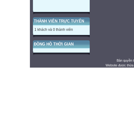
THÀNH VIÊN TRỰC TUYẾN
1 khách và 0 thành viên
ĐỒNG HỒ THỜI GIAN
Bản quyền 
Website được thừa