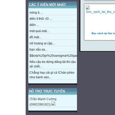
CÁC Ý KIẾN MỚI NHẤT
nứng à ...
điên ít thôi =D ...
điên ...
mát quá mát...
Đọc sách tại thư v
đồ mát...
nữ hoàng ai cập...
bạn xấu xa...
$$iota%20pi%20varsigma%20gamma%20beta%20eta%20m
Nêu cậu ko dừng đăng tải thì cậu
sẽ chết...
Chẳng hay cái gì cả !Chán phèo
như bánh xèo...
HỖ TRỢ TRỰC TUYẾN
(Trần Mạnh Cường
(0982288182))