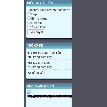
ĐIỀU TRA Ý KIẾN
Bạn thấy trang này như thế nào?
Đẹp
Bình thường
Đơn điệu
Ý kiến khác
THỐNG KÊ
577106
truy cập (
chi tiết
)
209
trong hôm nay
755410
lượt xem
216
trong hôm nay
72
thành viên
ẢNH NGẪU NHIÊN