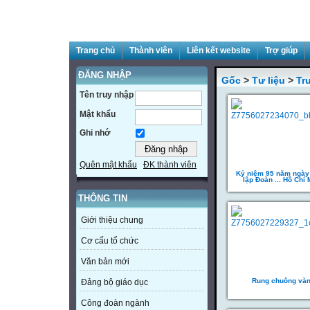
Trang chủ
Thành viên
Liên kết website
Trợ giúp
ĐĂNG NHẬP
Gốc
>
Tư liệu
>
Tr
Tên truy nhập
Mật khẩu
Ghi nhớ
Quên mật khẩu
ĐK thành viên
Kỷ niệm 95 năm ngày
lập Đoàn ... Hồ Chí 
THÔNG TIN
Giới thiệu chung
Cơ cấu tổ chức
Văn bản mới
Rung chuông và
Đảng bộ giáo dục
Công đoàn ngành