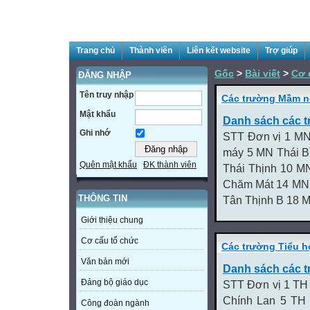
Trang chủ
Thành viên
Liên kết website
Trợ giúp
Gốc
>
Bài viết
>
Cơ 
ĐĂNG NHẬP
Tên truy nhập
Các trường Mầm 
Mật khẩu
Danh sách các 
Ghi nhớ
STT Đơn vị 1 M
máy 5 MN Thái 
Quên mật khẩu
ĐK thành viên
Thái Thịnh 10 
Chăm Mát 14 MN 
THÔNG TIN
Tân Thịnh B 18 M
Giới thiệu chung
Cơ cấu tổ chức
Các trường Tiểu h
Văn bản mới
Danh sách các t
Đảng bộ giáo dục
STT Đơn vị 1 TH
Chính Lan 5 TH
Công đoàn ngành