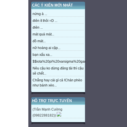
CÁC Ý KIẾN MỚI NHẤT
nứng à ...
điên ít thôi =D ...
điên ...
mát quá mát...
đồ mát...
nữ hoàng ai cập...
bạn xấu xa...
$$iota%20pi%20varsigma%20gamma%20beta%20eta%20m
Nêu cậu ko dừng đăng tải thì cậu
sẽ chết...
Chẳng hay cái gì cả !Chán phèo
như bánh xèo...
HỖ TRỢ TRỰC TUYẾN
(Trần Mạnh Cường
(0982288182))