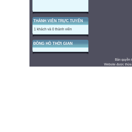
THÀNH VIÊN TRỰC TUYẾN
1 khách và 0 thành viên
ĐỒNG HỒ THỜI GIAN
Bản quyền 
Website được thừa