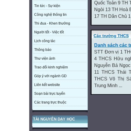
Quốc Toản 9 TH 
Tin tức - Sự kiện
Ngòi 13 TH Hoà 
Công nghệ thông tin
17 TH Dân Chủ 18
Thi đua - Khen thưởng
Người tốt - Việc tốt
Các trường THCS
Lịch công tác
Danh sách các 
Thông báo
STT Đơn vị 1 T
4 THCS Hữu ngh
Thư viện ảnh
Nguyễn Bá Ngọc
Trao đổi kinh nghiệm
11 THCS Thái T
Góp ý với ngành GD
THCS Võ Thị S
Liên kết website
Trung Minh ...
Soạn bài trực tuyến
Các trang trực thuộc
TÀI NGUYÊN DẠY HỌC