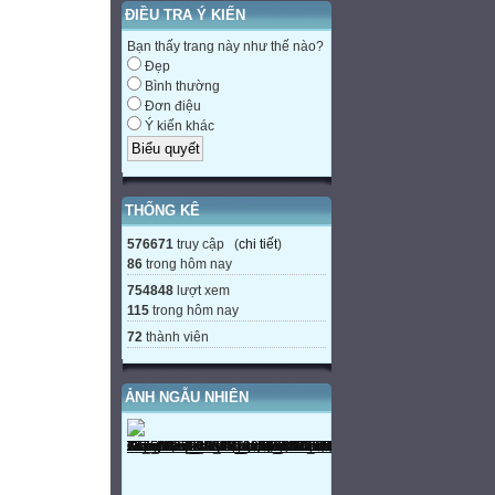
ĐIỀU TRA Ý KIẾN
Bạn thấy trang này như thế nào?
Đẹp
Bình thường
Đơn điệu
Ý kiến khác
THỐNG KÊ
576671
truy cập (
chi tiết
)
86
trong hôm nay
754848
lượt xem
115
trong hôm nay
72
thành viên
ẢNH NGẪU NHIÊN